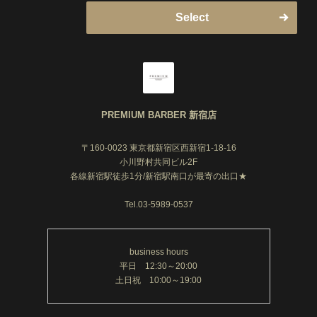
Select
趣味は、ディズニーに行く事と美味しいお店を探すこ
とです！特に辛いのと甘いのが好きです！あとは洋画
も好きでよく見にいきます！一番のオススメは「パイ
レーツオブカリビアン」です！
お客様に癒しの時間を過ごしていただけるように頑張
りますので、是非、プレミアムバーバー新宿店へご来
PREMIUM BARBER 新宿店
店お待ちしています！
〒160-0023 東京都新宿区西新宿1-18-16
小川野村共同ビル2F
各線新宿駅徒歩1分/新宿駅南口が最寄の出口★
Tel.03-5989-0537
business hours
平日 12:30～20:00
土日祝 10:00～19:00