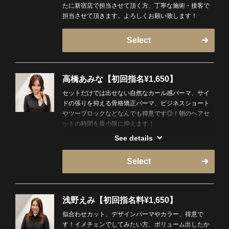
たに新宿店で担当させて頂く方、丁寧な施術・接客で
精一杯頑張らせていただきます！よろしくお願いしま
担当させて頂きます。よろしくお願い致します！
す！
Select
高橋あみな【初回指名¥1,650】
セットだけでは出せない自然なカール感パーマ、サイ
ドの張りを抑える骨格矯正パーマ、ビジネスショート
やツーブロックなどなんでも得意です◎！朝のヘアセ
ットの時間を最小限に抑えます！
See details
趣味がない人間でしたが最近美容と健康にどハマりし
ています！ピラティスに通い始めました＾＾あとお酒
Select
はずっと大好きです！！美味しいお店があったら教え
てください♪＊カット、パーマ以外の指名不可・シェー
ビング、シャンプー、マッサージは交代する場合がご
ざいます。
浅野えみ【初回指名料¥1,650】
似合わせカット、デザインパーマやカラー、得意で
す！イメチェンでしてみたい方、ボリューム出したか