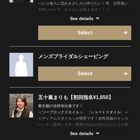
ったり後ろに流れを少しだけ作りたい！等、日常扱い
やすいパーマ、なりたいを叶えます！！！
See details
kpop、洋楽好きなのでコンサートにたくさん行きま
す！休日は映画館に行くことが多いです！サウナも好
Select
きなのでよく行きます！美味しいご飯屋さんとお酒も
大好きです！
メンズブライダルシェービング
Select
五十嵐まりも【初回指名¥1,650】
東京都の吉祥寺出身です！
＜ツーブロックスタイル＞、〈ショートスタイル〉＜
ミディアムスタイル＞が得意です！女性目線のカッコ
いいをご提供します！髪型の悩みがあればなんでも聞
いてください(^^)
See details