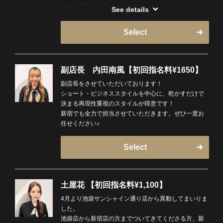
けたらと思います。
See details
経歴、働いてきたエリア
Select
六本木、田町、大宮、プレミアムバーバー目黒で主に
カットをし始めてから経験させていただいた店舗で
す！
当時のカリスマ的店長さん達にいろんな技術を学んで
副店長 内田南風【初回指名料¥1650】
きました！
副店長をさせていただいております！
多くの店舗を回ったからこそ身についた多くの技術で
ショート・ビジネススタイルを中心に、乾かすだけで
皆様をカッコよくさせていただきます！
決まる再現性重視のスタイルが得意です！
私の心得は髪を切りにくるだけでなく寝れるくらい静
新宿でも全力で担当させていただきます。ぜひ一度お
かな空間を目指してあまり話さずカットをすることも
任せください♪
あります、
もちろんお話をしたい方とはいろんなお話をしたいな
と思っております！
Select
星を紹介！
土屋花 【初回指名料¥1,100】
宮城県出身！食べるの大好き！お酒を飲むのも大好き
です！
4月より池袋サンシャイン通り店から異動してまいりま
アクションムービー系をほぼ毎日見ております！
した。
おすすめありましたら教えていただけたら嬉しいです♪
池袋店から新宿店の方までついてきてくださる方、新