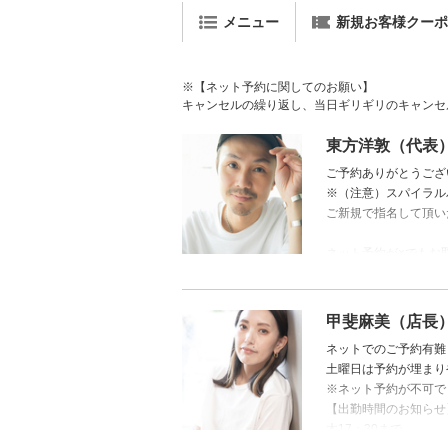
メニュー
新規お客様クーポン 
※【ネット予約に関してのお願い】
キャンセルの繰り返し、当日ギリギリのキャンセ
東方洋敦（代表
ご予約ありがとうござ
※（注意）スパイラル
ご新規で指名して頂い
ネット予約が×でもお取
合わせ下さい。
甲斐麻美（店長
ネットでのご予約有難
土曜日は予約が埋まり
※ネット予約が不可で
【出勤時間のお知らせ
木17：30まで