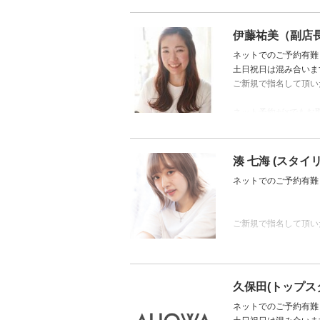
金18：30まで
土17：30まで
伊藤祐美（副店
※新規のお客様のご予
ネットでのご予約有難
恐れ入りますが別の担
土日祝日は混み合いま
ご新規で指名して頂い
ネット予約が×でもお取
合わせ下さい。
湊 七海 (スタイ
ネットでのご予約有難
ご新規で指名して頂い
ネット予約が×でもお取
合わせ下さい。
久保田(トップス
ネットでのご予約有難