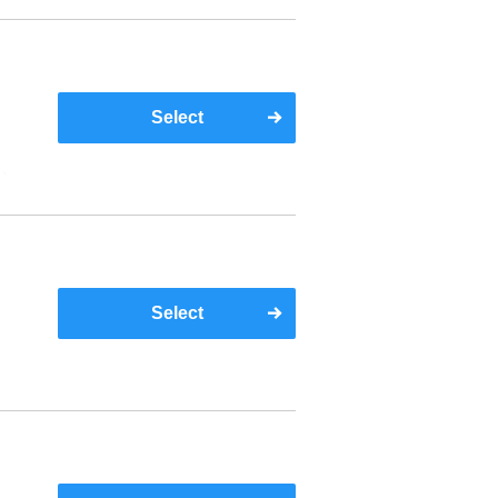
Select
い
Select
い