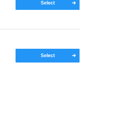
Select
い
Select