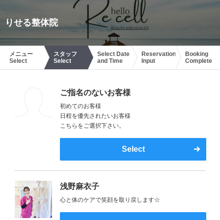
りせる整体院
メニュー
スタッフ
Select Date
Reservation
Booking
Select
Select
and Time
Input
Complete
ご指名のないお客様
初めてのお客様
日程を優先されたいお客様
こちらをご選択下さい。
Select
浅野麻衣子
心と体のケアで笑顔を取り戻します☆