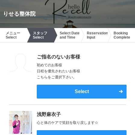
りせる整体院
メニュー
スタッフ
Select Date
Reservation
Booking
Select
Select
and Time
Input
Complete
ご指名のないお客様
初めてのお客様
日程を優先されたいお客様
こちらをご選択下さい。
Select
浅野麻衣子
心と体のケアで笑顔を取り戻します☆