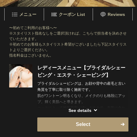
メニュー
クーポン List
Reviews
〜初めてご利用のお客様へ〜
※スタイリスト指名なしをご選択頂ければ、こちらで担当者を決めさせ
ていただきます。
※初めてのお客様もスタイリスト希望がございましたら下記スタイリス
トよりご選択ください。
指名料金はございません。
レディースメニュー【ブライダルシェー
ビング・エステ・シェービング】
ブライダルシェービングは、お顔や背中の産毛と古い
角質を丁寧に取り除く施術です。
肌がワントーン明るくなり、メイクのりも格段にアッ
プ。輝く美肌へと導きます。
コースによって施術箇所が違いますので、衣装に合わ
See details
せたコースを選択してください。
Select
※女性スタッフの指名は出来ません。当日、即時予約
の場合ネットが×でもお電話でご案内できる可能性がご