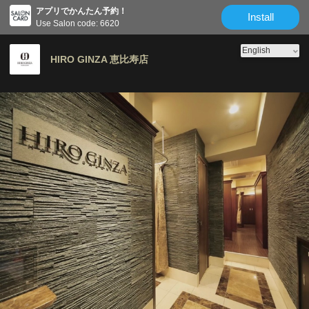
アプリでかんたん予約！
Install
Use Salon code: 6620
HIRO GINZA 恵比寿店