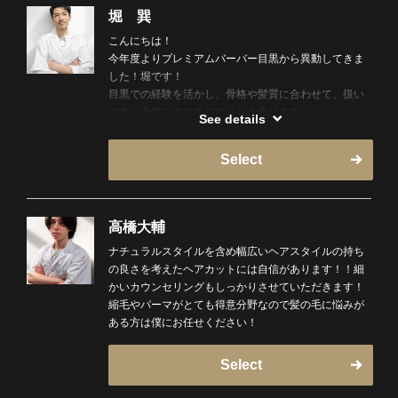
堀 巽
こんにちは！
今年度よりプレミアムバーバー目黒から異動してきま
した！堀です！
目黒での経験を活かし、骨格や髪質に合わせて、扱い
やすく自然にキマるスタイルを作ります。
See details
フェードからナチュラル、パーマまで幅広く対応。
「セットが苦手」「何が似合うかわからない」そんな
Select
方も安心して任せてください。
清潔感と雰囲気、どちらも大事にしたスタイルを。
恵比寿の街に馴染む、大人のメンズヘアを提供しま
す。
高橋大輔
ナチュラルスタイルを含め幅広いヘアスタイルの持ち
の良さを考えたヘアカットには自信があります！！細
かいカウンセリングもしっかりさせていただきます！
縮毛やパーマがとても得意分野なので髪の毛に悩みが
ある方は僕にお任せください！
Select