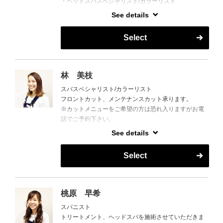
・ヘッドスパスペシャリスト/カラーリスト
お店のインスタにオススメアイテムや期間限定メニュ
See details
リラックスできるヘッドスパが大好きです☆
ー、スタイルも載せているので
メニューやお悩み改善等ご相談下さい^^
ぜひ参考にしてみてください(*^-^*)
Select
一緒に頭皮、毛髪のケアをしていきましょう!!
今まで働いていたサロンでは、しっかりめのシャンプ
アプリ予約で取れにくい場合お電話でもご予約可能で
ーやマッサージで喜んで頂けたり、
す◎
声が癒されると言ってくださる指名のお客様が多かっ
林 美枝
たです(*^-^*)
スパスペシャリスト/カラーリスト
［勤務について］
フロントカット、メンテナンスカット承ります。
◆勤務日 ： 基本的に日・祝休みのシフト制（11：00
ヘッドスパやマッサージも得意なのでぜひ、ご体験く
※カットメニューをご希望の方は恐れ入りますがお電
～16：00）
ださい☆
話でご予約下さい。
※変更になることもございます。
1人1人に合わせたメニューのご提案と、おうちに帰っ
てからのケアまでしっかりとお伝えさせていただきま
See details
す♪
◆勤務日 ： 基本的に日・祝休みのシフト制
Select
◆勤務日 ： シフト制
アイリストとしても働いているので、
まつげや眉毛のお悩みなど、なんでもご相談ください
桃原 早希
(*^-^*)
スパニスト
トリートメント、ヘッドスパを施術させていただきま
美味しいものを食べることが大好きで、食べログ百名