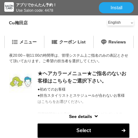
アプリでかんたん予約！
Install
Use Salon code: 4478
Cu梅田店
メニュー
クーポン List
Reviews
夜20:00～朝11:00の時間帯は、管理システム上ご指名のみの表記とさせ
て頂いております。ご希望の担当者を選択してくだい。
★ヘアカラーメニュー★ご指名のないお
客様はこちらをご選択下さい。
●初めてのお客様
●担当スタイリストとスケジュールが合わないお客様
はこちらをお選びください。
営業時間外はご予約がとりにくい場合がございます。
See details
お電話で調整できる場合もございますので、お気軽に
お問い合わせください。
Select
TEL 06-6147-7471