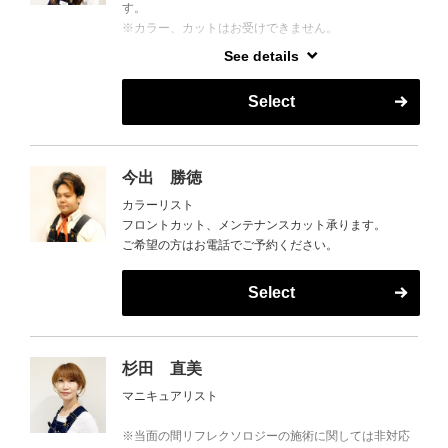
す。
店やインスタでお店を探しては、巡っています♪
※カラー、カットはお受けできません。
See details
お風呂やサウナも好きで、お休みの日はスーパー銭湯
ホットペッパーからもご予約可能！
や弾丸で温泉旅行に行ったり、
ポイントもたまって使えてお得です♪
おうちではTverやNet fiixでドラマや映画、アニメなど
Select
もよく観ています☆
2026年5月1日より産前産後休暇より復帰いたしまし
日本の有名温泉を制覇したいです♪
た。
今出 勝徳
子育てと両立しながらの勤務とはなりますが、皆さま
たくさんお話しましょう(*^-^*)
カラーリスト
に心地よくお過ごしいただけるよう
フロントカット、メンテナンスカット承ります。
丁寧な施術とサービスを心がけてまいりますので、ま
ぜひ、指名でのご予約をお待ちしております♪
ご希望の方はお電話でご予約ください。
たよろしくお願いいたします
Select
杉田 直美
マニキュアリスト
※当面の間リフレクソロジーの施術に関しては非対応