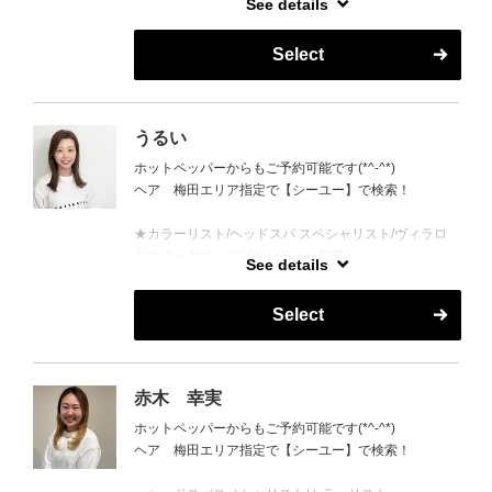
See details
営業時間外はご予約がとりにくい場合がございます。
Select
お電話で調整できる場合もございますので、お気軽に
お問い合わせください。
TEL 06-6147-7471
うるい
ホットペッパーからもご予約可能です(*^-^*)
ヘア 梅田エリア指定で【シーユー】で検索！
★カラーリスト/ヘッドスパ スペシャリスト/ヴィラロ
ドラオーガニックプリーチャー取得
See details
スパリスト歴 １2年
Select
美肌ケアやヘアケアもよく情報収集しては、いろんな
アイテムを試したりして、美容全般が好きです☆
季節に合わせたトレンドのカラーや似合わせカラーも
赤木 幸実
お任せください♪
ホットペッパーからもご予約可能です(*^-^*)
ヘア 梅田エリア指定で【シーユー】で検索！
クーポンやメニューでお悩みの方は、お電話でのご予
約も可能です◎