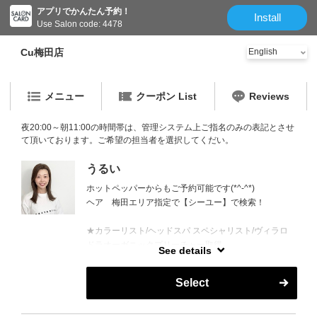
アプリでかんたん予約！
Install
Use Salon code: 4478
Cu梅田店
メニュー
クーポン List
Reviews
夜20:00～朝11:00の時間帯は、管理システム上ご指名のみの表記とさせ
て頂いております。ご希望の担当者を選択してくだい。
うるい
ホットペッパーからもご予約可能です(*^-^*)
ヘア 梅田エリア指定で【シーユー】で検索！
★カラーリスト/ヘッドスパ スペシャリスト/ヴィラロ
ドラオーガニックプリーチャー取得
See details
スパリスト歴 １2年
Select
美肌ケアやヘアケアもよく情報収集しては、いろんな
アイテムを試したりして、美容全般が好きです☆