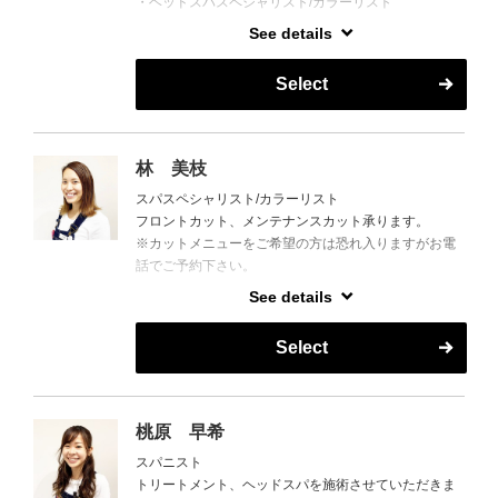
・ヘッドスパスペシャリスト/カラーリスト
お店のインスタにオススメアイテムや期間限定メニュ
See details
リラックスできるヘッドスパが大好きです☆
ー、スタイルも載せているので
メニューやお悩み改善等ご相談下さい^^
ぜひ参考にしてみてください(*^-^*)
Select
一緒に頭皮、毛髪のケアをしていきましょう!!
今まで働いていたサロンでは、しっかりめのシャンプ
アプリ予約で取れにくい場合お電話でもご予約可能で
ーやマッサージで喜んで頂けたり、
す◎
声が癒されると言ってくださる指名のお客様が多かっ
林 美枝
たです(*^-^*)
スパスペシャリスト/カラーリスト
［勤務について］
フロントカット、メンテナンスカット承ります。
◆勤務日 ： 基本的に日・祝休みのシフト制（11：00
ヘッドスパやマッサージも得意なのでぜひ、ご体験く
※カットメニューをご希望の方は恐れ入りますがお電
～16：00）
ださい☆
話でご予約下さい。
※変更になることもございます。
1人1人に合わせたメニューのご提案と、おうちに帰っ
てからのケアまでしっかりとお伝えさせていただきま
See details
す♪
◆勤務日 ： 基本的に日・祝休みのシフト制
Select
◆勤務日 ： シフト制
アイリストとしても働いているので、
まつげや眉毛のお悩みなど、なんでもご相談ください
桃原 早希
(*^-^*)
スパニスト
トリートメント、ヘッドスパを施術させていただきま
美味しいものを食べることが大好きで、食べログ百名