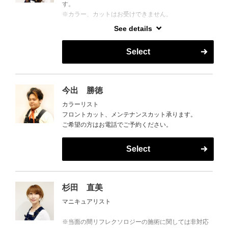
す。
店やインスタでお店を探しては、巡っています♪
※カラー、カットはお受けできません。
See details
お風呂やサウナも好きで、お休みの日はスーパー銭湯
ホットペッパーからもご予約可能！
や弾丸で温泉旅行に行ったり、
ポイントもたまって使えてお得です♪
おうちではTverやNet fiixでドラマや映画、アニメなど
Select
もよく観ています☆
2026年5月1日より産前産後休暇より復帰いたしまし
日本の有名温泉を制覇したいです♪
た。
今出 勝徳
子育てと両立しながらの勤務とはなりますが、皆さま
たくさんお話しましょう(*^-^*)
カラーリスト
に心地よくお過ごしいただけるよう
フロントカット、メンテナンスカット承ります。
丁寧な施術とサービスを心がけてまいりますので、ま
ぜひ、指名でのご予約をお待ちしております♪
ご希望の方はお電話でご予約ください。
たよろしくお願いいたします
Select
杉田 直美
マニキュアリスト
※当面の間リフレクソロジーの施術に関しては非対応