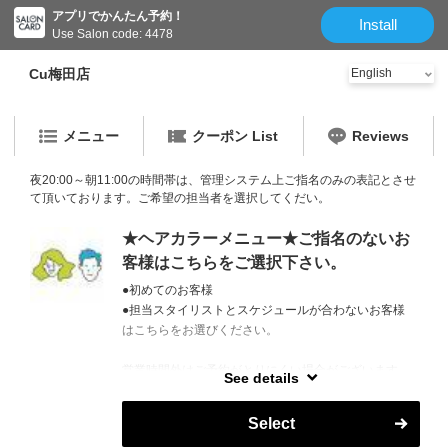
アプリでかんたん予約！
Install
Use Salon code: 4478
Cu梅田店
メニュー
クーポン List
Reviews
夜20:00～朝11:00の時間帯は、管理システム上ご指名のみの表記とさせ
て頂いております。ご希望の担当者を選択してくだい。
★ヘアカラーメニュー★ご指名のないお
客様はこちらをご選択下さい。
●初めてのお客様
●担当スタイリストとスケジュールが合わないお客様
はこちらをお選びください。
営業時間外はご予約がとりにくい場合がございます。
See details
お電話で調整できる場合もございますので、お気軽に
お問い合わせください。
Select
TEL 06-6147-7471