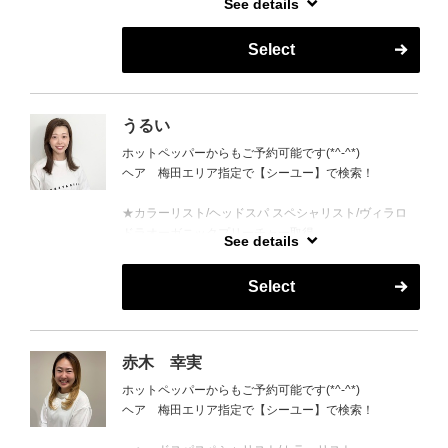
See details
営業時間外はご予約がとりにくい場合がございます。
Select
お電話で調整できる場合もございますので、お気軽に
お問い合わせください。
TEL 06-6147-7471
うるい
ホットペッパーからもご予約可能です(*^-^*)
ヘア 梅田エリア指定で【シーユー】で検索！
★カラーリスト/ヘッドスパ スペシャリスト/ヴィラロ
ドラオーガニックプリーチャー取得
See details
スパリスト歴 １2年
Select
美肌ケアやヘアケアもよく情報収集しては、いろんな
アイテムを試したりして、美容全般が好きです☆
季節に合わせたトレンドのカラーや似合わせカラーも
赤木 幸実
お任せください♪
ホットペッパーからもご予約可能です(*^-^*)
ヘア 梅田エリア指定で【シーユー】で検索！
クーポンやメニューでお悩みの方は、お電話でのご予
約も可能です◎