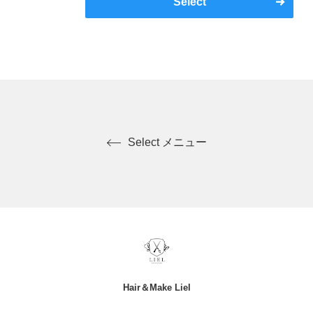
Select
Select メニュー
Hair＆Make Liel