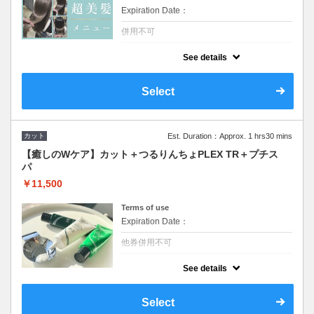
Expiration Date：
併用不可
クーポンについて
See details
次世代《髪質改善》水素トリートメント！！
水素を髪へ浸透させカラーやパーマなどで髪
内部に蓄積されている悪玉活性酸素を除去し
Select
水分量を上げ素髪の状態に戻していきます。
さらにソルビトールを配合し髪を艶々にし熱
から守ってくれます。
カット
Est. Duration：Approx. 1 hrs30 mins
【癒しのWケア】カット＋つるりんちょPLEX TR＋プチス
パ
￥11,500
Terms of use
Expiration Date：
他券併用不可
クーポンについて
See details
大人女性に圧倒的な人気のつるりんちょ
PLEX TRをCARE PROの超浸透テクノロジ
ーで浸透させてアナタ史上最高の美髪に！！
Select
プチスパ（10分）付きで頭皮とWケア