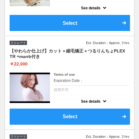
クーポンについて
See details
《最高ランクの髪質改善ライン》イルミナカ
ラー対応可。髪内部に蓄積されている悪玉活
性酸素を除去し水分量を上げ素髪の状態に戻
Select
し、髪を艶々にし熱から保護します
ストレート
Est. Duration：Approx. 3 hrs
【やわらか仕上げ】カット＋縮毛矯正＋つるりんちょPLEX
TR +marrb付き
￥22,000
Terms of use
Expiration Date：
併用不可
クーポンについて
See details
縮毛矯正と6stepTRでしっかり栄養補給得！
話題の炭酸marrbケアでしっかり流して専用
の豊富な処理剤＆TRシステムで徹底ケア！！
Select
ストレート
Est. Duration：Approx. 3 hrs