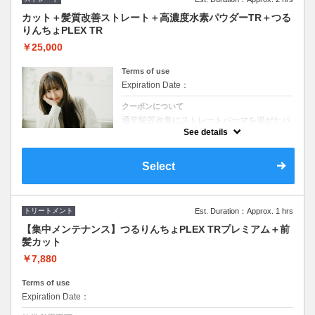
カット＋髪質改善ストレート＋高濃度水素パウダーTR＋つる
りんちょPLEX TR
￥25,000
Terms of use
Expiration Date：
クーポンについて
通常髪質改善にストレートパーマを混ぜたパ
ワーアップ版！！ダメージを抑えながらうね
See details
りやクセを弱めてくれる。縮毛矯正まではし
たくないけど、まとまりよくしたい方にオス
スメ！！
Select
トリートメント
Est. Duration：Approx. 1 hrs
【集中メンテナンス】つるりんちょPLEX TRプレミアム＋前
髪カット
￥7,880
Terms of use
Expiration Date：