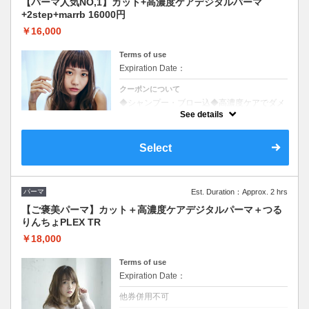
【パーマ人気NO,1】カット+高濃度ケアデジタルパーマ
+2step+marrb 16000円
￥16,000
Terms of use
Expiration Date：
クーポンについて
◆シャンプー・ブロー込◆高濃度ケアでダメ
ージ、デジパー特有の髪の硬さを防ぎ、柔ら
See details
かいウェーブに仕上がります。デジパーの痛
みが気になる方はぜひ体感してみてくだい。
Select
パーマ
Est. Duration：Approx. 2 hrs
【ご褒美パーマ】カット＋高濃度ケアデジタルパーマ＋つる
りんちょPLEX TR
￥18,000
Terms of use
Expiration Date：
他券併用不可