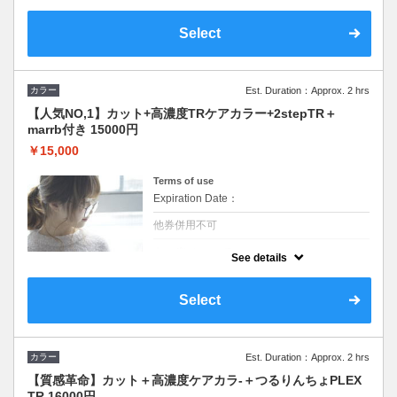
～)+¥1750◆
カラー剤＝白髪染め、ファッションカラー、
アディクシーカラー対応（オーガニックカラ
Select
ー、イルミナカラー不可）
カラー
Est. Duration：Approx. 2 hrs
【人気NO,1】カット+高濃度TRケアカラー+2stepTR＋
marrb付き 15000円
￥15,000
Terms of use
Expiration Date：
他券併用不可
クーポンについて
See details
【ロング料金なし】marrb付き 大人気の直
接混ぜる高濃度ケアをカラー剤に直接入れて
全体カラーを致します。そのため通常のカラ
Select
ーより髪に優しく透明感が溢れます。シャン
プー・ブロー込◆イルミナカラー対応
カラー
Est. Duration：Approx. 2 hrs
【質感革命】カット＋高濃度ケアカラ-＋つるりんちょPLEX
TR 16000円