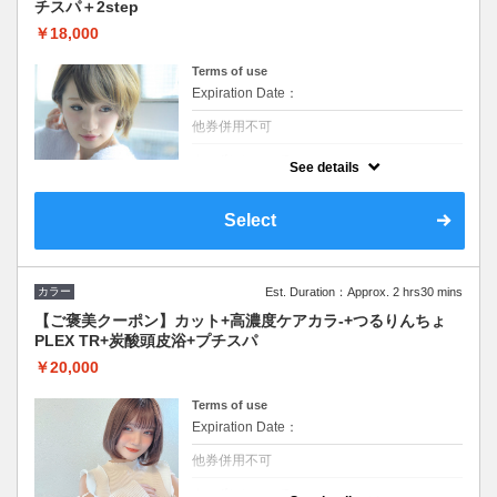
チスパ＋2step
￥18,000
Terms of use
Expiration Date：
他券併用不可
クーポンについて
See details
【ロング料金なし】高濃度ケアをカラー剤に
混ぜて施術。marbb高濃度炭酸泉を使用した
循環システム炭酸頭皮浴とプチスパで髪の毛
Select
と頭皮の汚れ、香りを除去してリラックス◆
イルミナカラー対応
カラー
Est. Duration：Approx. 2 hrs30 mins
【ご褒美クーポン】カット+高濃度ケアカラ-+つるりんちょ
PLEX TR+炭酸頭皮浴+プチスパ
￥20,000
Terms of use
Expiration Date：
他券併用不可
クーポンについて