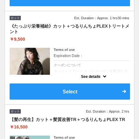
カット
Est. Duration：Approx. 1 hrs30 mins
《たっぷり栄養補給》カット＋つるりんちょPLEXトリートメ
ント
￥9,500
Terms of use
Expiration Date：
クーポンについて
カット＋トリートメントクーポンを配信しま
す！！
See details
人気のつるりんちょPLEX TRつけて超音波ア
イロンのCARE PROで深層部までしっかりケ
ア◆シャンプー・ブロー込◆marrb付き ロ
Select
ング料金なし
カット
Est. Duration：Approx. 2 hrs
【髪の再生】カット＋髪質改善TR＋つるりんちょPLEX TR
￥16,500
Terms of use