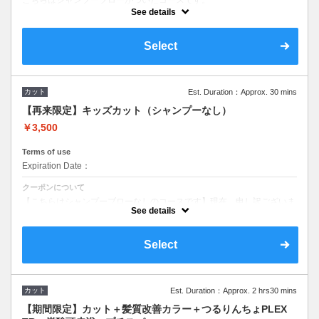
See details
現在、申し訳ございませんが、人材不足のためご新規のご予約はご対応
しておりません。
Select
カット
Est. Duration：Approx. 30 mins
【再来限定】キッズカット（シャンプーなし）
￥3,500
Terms of use
Expiration Date：
クーポンについて
【こちらはシャンプーブローなしのコースです】現在、申し訳ございま
せんが、人材不足のためご新規のご予約はご対応しておりません。
See details
Select
カット
Est. Duration：Approx. 2 hrs30 mins
【期間限定】カット＋髪質改善カラー＋つるりんちょPLEX