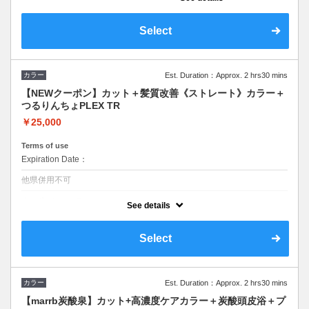
【高濃度水素TRにバージョンアップ】イルミ
ナ対応可。ロング料金なし。水素を髪へ浸透
させカラーやパーマなどで髪内部に蓄積され
Select
ている悪玉活性酸素を除去し水分量を上げ素
髪の状態に
カラー
Est. Duration：Approx. 2 hrs30 mins
【NEWクーポン】カット＋髪質改善《ストレート》カラー＋
つるりんちょPLEX TR
￥25,000
Terms of use
Expiration Date：
他県併用不可
クーポンについて
See details
髪質改善よりもっとうねりやクセをとりたいけど縮毛矯正までしたくな
いという方にオススメ！！カラーの前に還元剤を使ってまとまりよくし
てからカラーと髪質改善、さらにつるりんちょPLEX TRを
Select
カラー
Est. Duration：Approx. 2 hrs30 mins
【marrb炭酸泉】カット+高濃度ケアカラー＋炭酸頭皮浴＋プ