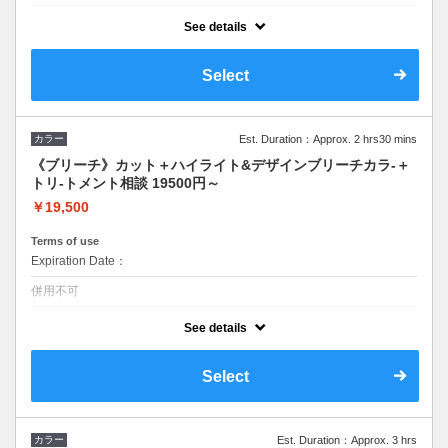
クーポンについて
See details
ハイライト内容やトリートメントで値段変更。白髪染めで明るくカラー
ができない。。そんなお悩みの方にハイライトで白髪をボカシしながら
明るくカラーリング！！（白髪は染まりません）
Select
カラー
Est. Duration：Approx. 2 hrs30 mins
《ブリーチ》カット＋ハイライト&デザインブリーチカラ-＋
トリ-トメント相談 19500円～
￥19,500
Terms of use
Expiration Date：
併用不可
クーポンについて
See details
【ハイライト、インナーカラー、イヤリングカラー】などの部分ブリー
チカラーはこちら。長さやトリートメントで値段変更。混ぜる高濃度ケ
アTRがついているのでダメージを和らげながらケアブリーチやカラー
Select
施術。ロング料金なし
カラー
Est. Duration：Approx. 3 hrs