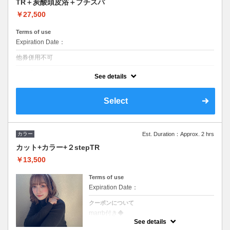
TR＋炭酸頭皮浴＋プチスパ
￥27,500
Terms of use
Expiration Date：
他券併用不可
クーポンについて
See details
《お客様のお声から作ったアプリ限定ご褒美コース》イルミナカラ-対
応可。ロング料金なし。最高ラインの髪質改善にヘッドスパをプラスし
た特別ク-ポン！《炭酸頭皮浴５分スパ１０分》
Select
カラー
Est. Duration：Approx. 2 hrs
カット+カラー+２stepTR
￥13,500
Terms of use
Expiration Date：
クーポンについて
marrb付き◆
シャンプー・ブロー込◆
See details
ロング料金あり。L(胸まで)+¥1100、LL(胸下