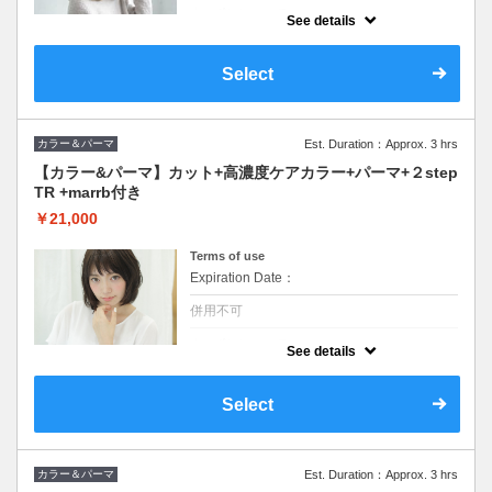
クーポンについて
See details
とにかく柔らかく低ダメージにデジタルパー
マをかけたい方にオススメ！人気の高濃度ケ
ア付き。流した後にはさらに大人気つるりん
Select
ちょPLEX TRを使用 ロング料金なし marrb
付き
カラー＆パーマ
Est. Duration：Approx. 3 hrs
【カラー&パーマ】カット+高濃度ケアカラー+パーマ+２step
TR +marrb付き
￥21,000
Terms of use
Expiration Date：
併用不可
クーポンについて
See details
◆シャンプー・ブロー込◆ロング料金なし。
Select
カラー＆パーマ
Est. Duration：Approx. 3 hrs