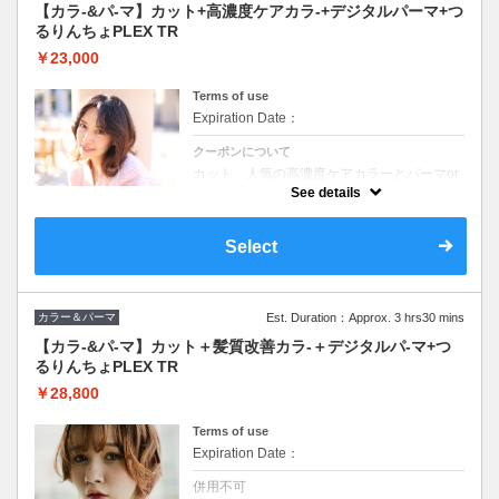
【カラ-&パ-マ】カット+高濃度ケアカラ-+デジタルパーマ+つ
るりんちょPLEX TR
￥23,000
Terms of use
Expiration Date：
クーポンについて
カット、人気の高濃度ケアカラーとパーマor
デジタルパーマとつるりんちょPLEX TR詰め
See details
込んだクーポン。ロング料金なし
Select
カラー＆パーマ
Est. Duration：Approx. 3 hrs30 mins
【カラ-&パ-マ】カット＋髪質改善カラ-＋デジタルパ-マ+つ
るりんちょPLEX TR
￥28,800
Terms of use
Expiration Date：
併用不可