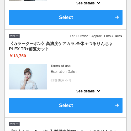
ばしている。キレイに髪の毛を伸ばしていき
See details
たい。そんなお客様の声でつくったクーポ
ン。前髪はサービスなので有無はご相談くだ
さい
Select
カラー
Est. Duration：Approx. 1 hrs30 mins
《カラークーポン》高濃度ケアカラ-全体＋つるりんちょ
PLEX TR+前髪カット
￥13,750
Terms of use
Expiration Date：
他券併用不可
クーポンについて
See details
《カラーコースがパワーアップ》ロング料金
なし。
Select
カラー