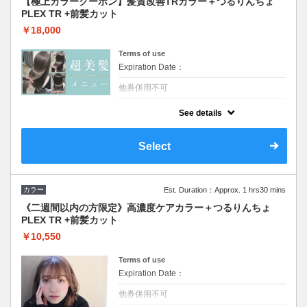
【極上カラークーポン】髪質改善TRカラー＋つるりんちょ
PLEX TR +前髪カット
￥18,000
Terms of use
Expiration Date：
他券併用不可
クーポンについて
See details
カットなし。イルミナカラー対応可。ロング
料金なし。水素を髪へ浸透させカラーなどの
髪内部に蓄積されている悪玉活性酸素を除去
Select
し水分量を上げ素髪の状態に戻し、髪を艶々
にし熱から保護します
カラー
Est. Duration：Approx. 1 hrs30 mins
《二週間以内の方限定》高濃度ケアカラー＋つるりんちょ
PLEX TR +前髪カット
￥10,550
Terms of use
Expiration Date：
他券併用不可