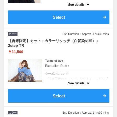
クーポンについて
See details
イルミナカラー対応可。前回ご来店から2週
間以内の方のみ。パーマやストレートなどを
先にして後日カラーに来てもらう方に本来
Select
13750円のコースを10550円で使えちゃうク
ーポンです。 ロング料金なし
カラー
Est. Duration：Approx. 1 hrs30 mins
【再来限定】カット＋カラーリタッチ（白髪染め可）＋
2step TR
￥11,500
Terms of use
Expiration Date：
クーポンについて
ご再来限定のメニューになります。シャンプ
ー ブロー込み ロング料金なし 根本３セ
See details
ンチ以内
Select
カラー
Est. Duration：Approx. 1 hrs30 mins