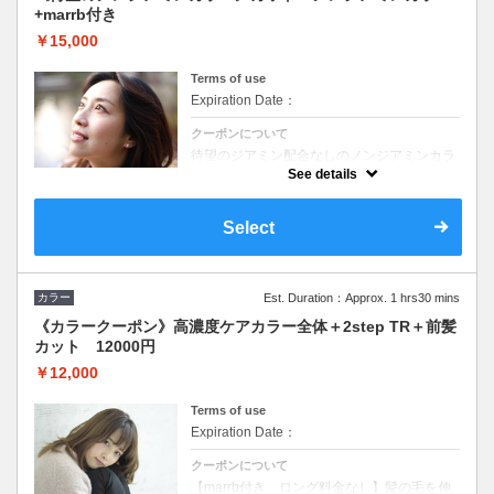
+marrb付き
￥15,000
Terms of use
Expiration Date：
クーポンについて
待望のジアミン配合なしのノンジアミンカラ
ーのコースになります。カラーの際、髪や頭
See details
皮が気になる方におすすめ【髪を明るくする
ことはできませんので、地毛を活かした仕上
がりになります】
Select
カラー
Est. Duration：Approx. 1 hrs30 mins
《カラークーポン》高濃度ケアカラー全体＋2step TR＋前髪
カット 12000円
￥12,000
Terms of use
Expiration Date：
クーポンについて
【marrb付き ロング料金なし】髪の毛を伸