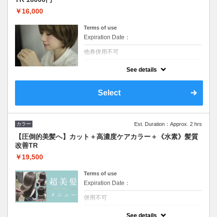
￥16,000
Terms of use
Expiration Date：
他券併用不可
クーポンについて
See details
ロング料金なし】イルミナカラー対応 人気
の高濃度ケアカラーと話題のつるりんちょシ
ステムトリートメントで内部と外部をとって
Select
もお得にWトリートメント。
カラー
Est. Duration：Approx. 2 hrs
【圧倒的美髪へ】カット＋高濃度ケアカラー＋《水素》髪質
改善TR
￥19,500
Terms of use
Expiration Date：
併用不可
クーポンについて
See details