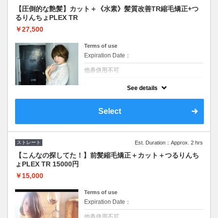
【圧倒的な艶髪】カット＋《水素》髪質改善TR縮毛矯正+つ
るりんちょPLEX TR
￥27,500
Terms of use
Expiration Date：
他券併用不可
クーポンについて
See details
水素を髪へ浸透させカラーやパーマなどで髪
内部に蓄積されている悪玉活性酸素を除去し
水分量を上げ素髪の状態に戻し、髪を艶々に
Select
し熱から保護した上に話題のつるりんちょ
PLEX TRプラス
ストレート
Est. Duration：Approx. 2 hrs
【こんなの探してた！】前髪縮毛矯正＋カット＋つるりんち
ょPLEX TR 15000円
￥15,000
Terms of use
Expiration Date：
他券併用不可