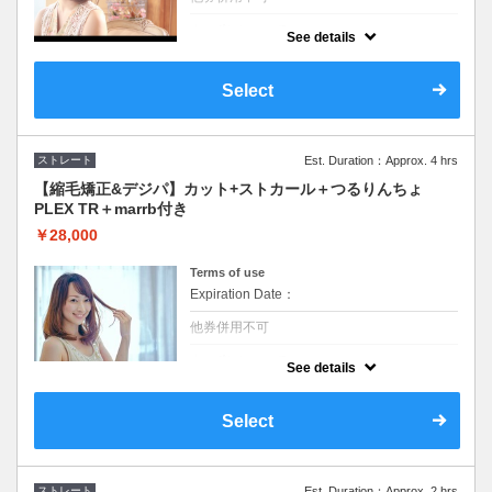
クーポンについて
See details
前髪のみの縮毛矯正とカットを合わせた秘伝
の裏メニュー。プラスメニューにすると高額
になってしまうためつくってみました。つる
Select
りんちょPLEX TRとmarrb付き。前髪以外が
入る場合は追加料金あり
ストレート
Est. Duration：Approx. 4 hrs
【縮毛矯正&デジパ】カット+ストカール＋つるりんちょ
PLEX TR＋marrb付き
￥28,000
Terms of use
Expiration Date：
他券併用不可
クーポンについて
See details
縮毛矯正したいけど毛先がまっすぐなのは嫌
だなっと思う方はプラス、毛先をデジタルパ
ーマで理想のヘアスタイルに。さらに炭酸ケ
Select
アと人気のつるりんちょPLEX TRしっかりケ
アします。
ストレート
Est. Duration：Approx. 2 hrs