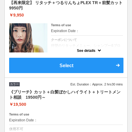
【再来限定】 リタッチ＋つるりんちょPLEX TR＋前髪カット
9950円
￥9,950
Terms of use
Expiration Date：
クーポンについて
待望のリタッチメニュー。シャンプー&ブロ
ー付き リタッチは根本３センチ以内
See details
カットはせず根本はしっかり染めつつ、中
間〜毛先はトリートメントをしっかり塗布し
て、色持ちを高めながら毛先にしっかり栄養
補給
Select
カラー
Est. Duration：Approx. 2 hrs30 mins
《ブリーチ》カット＋白髪ぼかしハイライト＋トリートメン
ト相談 19500円～
￥19,500
Terms of use
Expiration Date：
併用不可