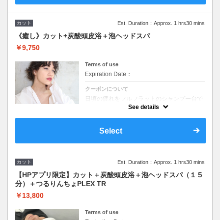
カット
Est. Duration：Approx. 1 hrs30 mins
《癒し》カット+炭酸頭皮浴＋泡ヘッドスパ
￥9,750
Terms of use
Expiration Date：
クーポンについて
日頃の疲れをフルフラットのシャンプー台で
ゆったり炭酸頭皮浴（５分）＋ヘッドスパ
See details
（１５分）でスッキリ解消してみません
か！？◆シャンプー・ブロー込◆ロング料金
なし。
Select
カット
Est. Duration：Approx. 1 hrs30 mins
【HPアプリ限定】カット＋炭酸頭皮浴＋泡ヘッドスパ（１５
分）＋つるりんちょPLEX TR
￥13,800
Terms of use