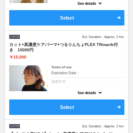
カット＋1100
See details
Select
パーマ
Est. Duration：Approx. 2 hrs
カット+高濃度ケアパーマ+つるりんちょPLEX TRmarrb付
き 15000円
￥15,000
Terms of use
Expiration Date：
併用不可
クーポンについて
See details
高濃度ケアでダメージから守りつつ、パーマ
特有の髪が硬くなるのを防ぎ、柔らかいウェ
ーブに仕上がりに。さらにつるりんちょ
Select
PLEX TRで美髪感アップ！！ロング料金なし
パーマ
Est. Duration：Approx. 2 hrs