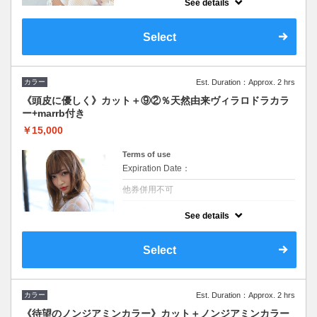
See details
【ご褒美クーポン】高濃度炭酸頭皮浴５分＋
プチスパ10分で頭皮から高濃度ケアカラー＋
つるりんちょPLEX TRしっかり栄養補給。ロ
Select
ング料金なし イルミナ対応
カラー
Est. Duration：Approx. 2 hrs
《頭皮に優しく》カット＋⑨②％天然由来ヴィラロドラカラ
ー+marrb付き
￥15,000
Terms of use
Expiration Date：
他券併用不可
クーポンについて
See details
ファッションカラー、白髪染め両方対応。カ
ラーがしみる、頭皮が敏感な方にオススメ。
ヨーロッパを代表するイタリアのオーガニッ
Select
ク認証機関「ICEA」の認証を世界で取得した
カラー剤。
カラー
Est. Duration：Approx. 2 hrs
《待望のノンジアミンカラー》カット＋ノンジアミンカラー