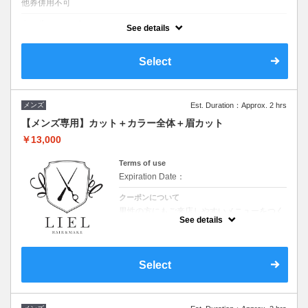
他券併用不可
クーポンについて
See details
お客様の声から待望の【つるりんちょPLEX トリートメントだけのメニ
ュー】つくりました！！◆シャンプー・ブロー込◆ロング料金なし
Select
メンズ
Est. Duration：Approx. 2 hrs
【メンズ専用】カット＋カラー全体＋眉カット
￥13,000
Terms of use
Expiration Date：
クーポンについて
男性の方にもご来店しやすいメニューをつく
りたいと思いこのコースを作りました。
See details
Select