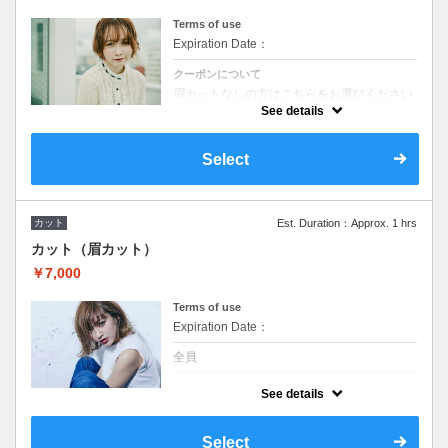
Terms of use
Expiration Date：
クーポンについて
眉カットなしの方はこちらをお選びください
See details
＊人員不足のため、お子様カットのご新規の
ご予約はご対応しておりません。
Select
カット
Est. Duration：Approx. 1 hrs
カット（眉カット）
￥7,000
Terms of use
Expiration Date：
全員
クーポンについて
See details
眉カット込みのコースです。
＊人員不足のためお子様カットのご新規のご
予約はご対応しておりません。
Select