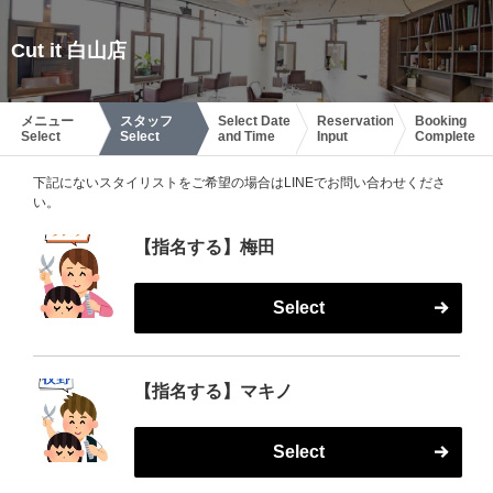
Cut it 白山店
メニュー
スタッフ
Select Date
Reservation
Booking
Select
Select
and Time
Input
Complete
下記にないスタイリストをご希望の場合はLINEでお問い合わせくださ
い。
【指名する】梅田
Select
【指名する】マキノ
Select