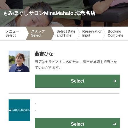
もみほぐしサロンMinaMahalo.海老名店
メニュー
スタッフ
Select Date
Reservation
Booking
Select
Select
and Time
Input
Complete
藤吉ひな
当店はセラピスト１名のため、藤吉が施術を担当させ
ていただきます。
Select
-
-
Select