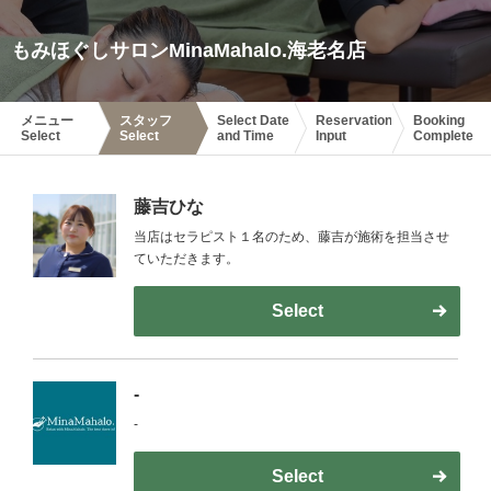
もみほぐしサロンMinaMahalo.海老名店
メニュー
スタッフ
Select Date
Reservation
Booking
Select
Select
and Time
Input
Complete
藤吉ひな
当店はセラピスト１名のため、藤吉が施術を担当させ
ていただきます。
Select
-
-
Select