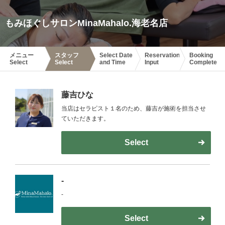
もみほぐしサロンMinaMahalo.海老名店
メニュー
スタッフ
Select Date
Reservation
Booking
Select
Select
and Time
Input
Complete
藤吉ひな
当店はセラピスト１名のため、藤吉が施術を担当させ
ていただきます。
Select
-
-
Select