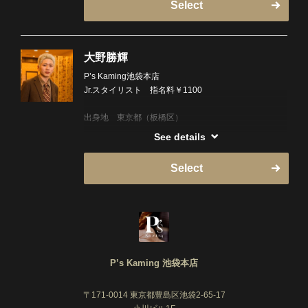
全メニュー
Select
ど、どんなことでもお気軽にご相談ください。
ご来店いただく時間が、より満足いただけるひととき
ーーーーーーーーーーーーーーー✄
丁寧なカウンセリングを通じて、お顔の骨格や髪質を
となるよう、心を込めて担当させていただきます。
私はマッサージが大好きです。
しっかりと見極め、お客様だけのオリジナルスタイル
皆さまのご来店を心よりお待ちしております！
P’s Kamingに入社してからマッサージの技術に触れ、
を一緒に作り上げていきます。
✄ーーーーーーーーーーーーーーーーー✄
大野勝輝
その魅力を知りました。
P’s Kaming池袋本店
入社当初、シャンプー施術では力加減の調整がうまく
また、お肌のお悩みや疲労感についても、施術を通じ
【対応メニュー】
Jr.スタイリスト 指名料￥1100
できずに悩んでいましたが、力強い施術ができるよう
て改善のご提案ができることがありますので、ぜひお
カットコース
になるために毎朝練習を重ね、基礎となるシャンプー
聞かせください。
カラーリング
出身地 東京都（板橋区）
技術を習得しました。
パーマ
私の強みである細い指を活かしたヘッドスパやプレミ
極上の癒しと特別な空間で、心を込めておもてなしさ
See details
ストレートパーマ
ーーーーーーーーーーーーーーー✄
アム洗顔など、さまざまなマッサージ経験を積んでき
せていただきます。
脱毛
現在、スタイリストを目指して勉強中です。お客様の
ました。
ご来店を心よりお待ちしております！
Select
お悩みや不満をしっかり解消できる理容師になるた
✄ーーーーーーーーーーーーーーーーー✄
【休み】
め、日々技術を磨いています。
マッサージが好きな方や興味がある方は、ぜひ一度私
シフトによる
私の目標は、海外でも活躍できる理容師になること。
のマッサージを堪能してください！
【対応メニュー】
そして、将来は海外で自分の店を開くことが夢です！
心を込めて施術いたしますので、ご来店をお待ちして
カットコース
おります。
マッサージ
趣味はファッション・バイク・キャンプ。
ーーーーーーーーーーーーーーー✄
カラーリング
特にキャンプは最近始めたばかりですが、山でゆっく
パーマ
P’s Kaming 池袋本店
り過ごす時間にすっかりハマっています。
【対応メニュー】
ストレートパーマ
シェービング
〒171-0014 東京都豊島区池袋2-65-17
お客様一人ひとりが満足できる時間を過ごせるよう、
シャンプー