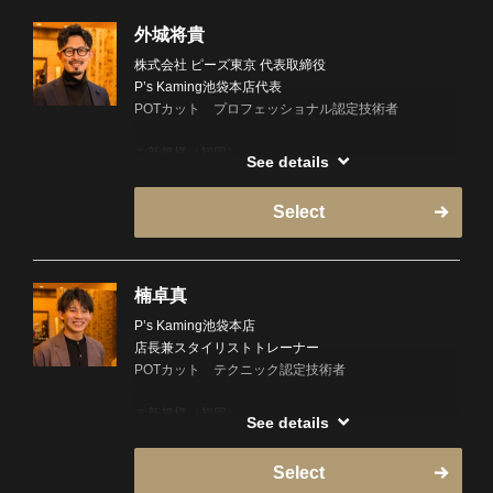
外城将貴
株式会社 ピーズ東京 代表取締役
P’s Kaming池袋本店代表
POTカット プロフェッショナル認定技術者
ご新規様（初回）
See details
指名料5500円
Select
ご既存様
3300円
ご既存様（お得意様）
楠卓真
2200円
P’s Kaming池袋本店
店長兼スタイリストトレーナー
北海道出身
POTカット テクニック認定技術者
元自衛隊
ご新規様（初回）
✂︎国内コンテスト多数受賞✂︎
See details
指名料3300円
✄ーーWorkーーーーーーーーーーーーー✄
Select
ご既存様
「髪にコンプレックスがあるあなたへ——」