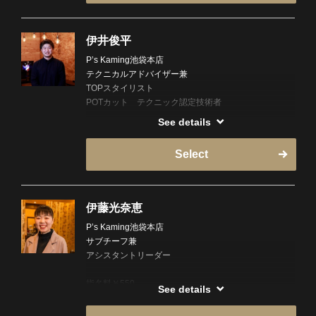
指名料2200円
頭の形、毛量、クセ毛、硬毛…。
ご既存様（お得意様）
僕自身、長年髪に対する悩みを抱えてきました。
伊井俊平
指名料1650円
そんなコンプレックスを変えてくれたのが、修行先の
P’s Kaming池袋本店
師匠・世界チャンピオン田中トシオ氏の理論。
テクニカルアドバイザー兼
愛媛県出身（八幡浜）
その出会いが、今のPOTカットの原点です。
TOPスタイリスト
POTカット テクニック認定技術者
✄ーーWorkーーーーーーーーーーーー
毛質や骨格に合わせ、髪をコントロールする技術。
愛媛県八幡浜市出身の楠 卓真です！
“髪に悩む大人の男性”のために、僕はこの技術を17年
See details
ご新規様（初回）
よく「クスノキ」と間違えられますが、「クス」で
かけて磨いてきました。
指名料2200円
す！
Select
お客様一人ひとりに寄り添い、ヘアスタイルのご提案
✔︎ 髪が多くても重たくならない
ご既存様
をさせていただいております。頭の形やお顔の雰囲気
✔︎ クセ毛でもまとまる
指名料1650円
を見ながら丁寧にカウンセリングを行い、お悩みを細
✔︎ セットが簡単にキマる
かい部分までしっかりと理解できるよう努めていま
伊藤光奈恵
ご既存様（お得意様）
す。お客様に本当に似合うスタイルを提供できるよ
今まで髪に悩んできたあなたにこそ、届けたい。
P’s Kaming池袋本店
指名料1100円
う、心を込めて施術いたします。
P’s KamingオリジナルのPOTカットで、あなたの毎日
サブチーフ兼
を素敵に変えてみませんか？
アシスタントリーダー
新潟県出身（上越市）
カットはもちろん、パーマも得意です。今ではあまり
詳しくはお気軽にご相談ください。
担当する機会は少なくなりましたが、実はマッサージ
✄ーーーーーーーーーーーーーーーーー✄
指名料￥550
✄ーーWorkーーーーーーーーーーーー
も得意なんです！機会があれば、ぜひお任せくださ
See details
髪のお悩みや、「自分に似合うスタイルが分からな
い。
【対応メニュー】
出身地 東京都（清瀬市）
い」「本当はこうしてみたいけど、自信がない」な