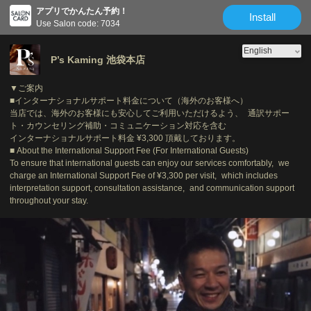
アプリでかんたん予約！
Install
Use Salon code: 7034
P’s Kaming 池袋本店
▼ご案内
■インターナショナルサポート料金について（海外のお客様へ）
当店では、海外のお客様にも安心してご利用いただけるよう、 通訳サポー
ト・カウンセリング補助・コミュニケーション対応を含む
インターナショナルサポート料金 ¥3,300 頂戴しております。
■ About the International Support Fee (For International Guests)
To ensure that international guests can enjoy our services comfortably, we
charge an International Support Fee of ¥3,300 per visit, which includes
interpretation support, consultation assistance, and communication support
throughout your stay.