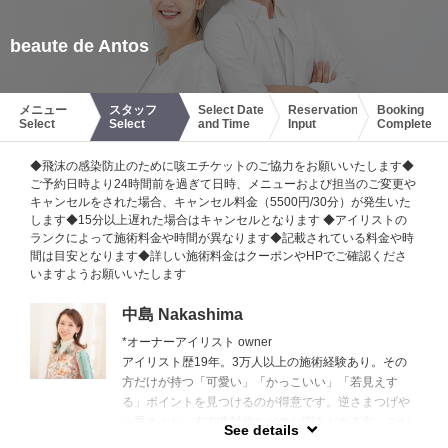
beaute de Antos
メニュー
スタッフ
Select Date
Reservation
Booking
Select
Select
and Time
Input
Complete
◆飛沫の感染防止のために咳エチケットのご協力をお願いいたします◆
ご予約日時より24時間前を過ぎて日時、メニューおよび担当のご変更や
キャンセルをされた場合、キャンセル料金（5500円/30分）が発生いた
します◆15分以上遅れた場合はキャンセルとなります ◆アイリストの
ランクによって施術料金や時間が異なります◆記載されている料金や時
間は目安となります◆詳しい施術料金はクーポンやHPでご確認くださ
いますようお願いいたします
中島 Nakashima
*オーナーアイリスト owner
アイリスト歴19年。3万人以上の施術経験あり。その
方だけが持つ「可愛い」「かっこいい」「若見えす
る」ポイントを見つけるのが得意です。逆さまつげや
一重まぶた、左右非対称などのお悩みがある方、こだ
See details
わりが強い方、過去に失敗経験がある方、アレルギー