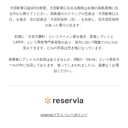
大宮駅東口徒歩5分程度。大宮駅東口を出る階段は右側の高島屋側に出
る方から降りてください。高島屋のスクランブル交差点「大宮駅東口入
口」を過ぎ、次の交差点「大宮区役所（北）」を右折し、旧大宮区役所
があった通りに出ます。
右側に「大宮大勝軒」というラーメン屋を過ぎ、前進していくと
「LIPPS」という男性専門美容室があり、前方に白い7階建てのビルが
見えてきます。ビルの手前は空き地になっています。
表看板にアントスの名前はありませんが、6階の「me by」という美容モ
ールの中に出店しております。迷ってしまわれましたら、遠慮なくお電
話ください。
reserviaプライバシーポリシー