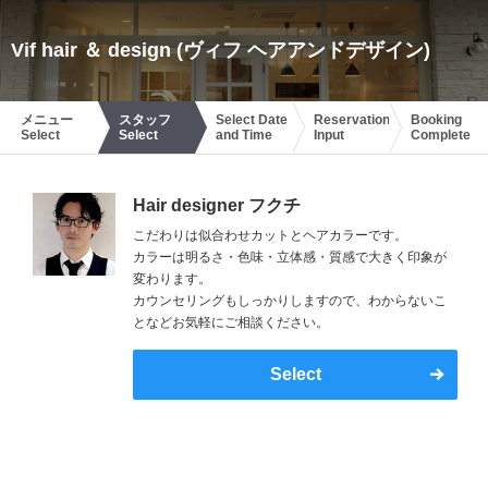
Vif hair ＆ design (ヴィフ ヘアアンドデザイン)
メニュー
スタッフ
Select Date
Reservation
Booking
Select
Select
and Time
Input
Complete
Hair designer フクチ
こだわりは似合わせカットとヘアカラーです。
カラーは明るさ・色味・立体感・質感で大きく印象が
変わります。
カウンセリングもしっかりしますので、わからないこ
となどお気軽にご相談ください。
Select