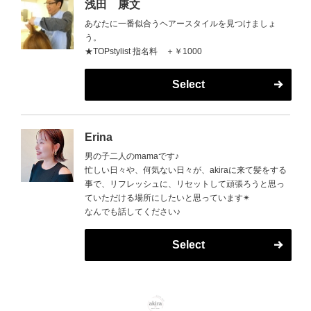
浅田 康文
あなたに一番似合うヘアースタイルを見つけましょ
う。
★TOPstylist 指名料 ＋￥1000
Select
Erina
男の子二人のmamaです♪
忙しい日々や、何気ない日々が、akiraに来て髪をする
事で、リフレッシュに、リセットして頑張ろうと思っ
ていただける場所にしたいと思っています✴︎
なんでも話してください♪
Select