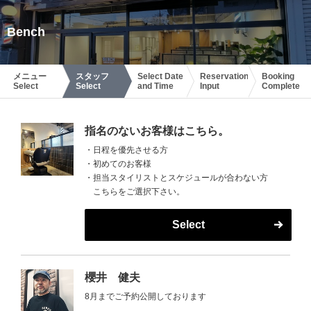
Bench
メニュー
スタッフ
Select Date
Reservation
Booking
Select
Select
and Time
Input
Complete
指名のないお客様はこちら。
・日程を優先させる方
・初めてのお客様
・担当スタイリストとスケジュールが合わない方
こちらをご選択下さい。
Select
櫻井 健夫
8月までご予約公開しております