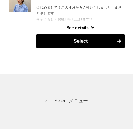
す！
はじめまして！この４月から入社いたしました！まき
と申します！
趣味：漫画、カメラ
何卒よろしくお願い申し上げます！
See details
出身は秋田県大館市で、専門学校では宮城県仙台市に
２年間いました！
Select
現在、理容師歴８年目です！
顔剃りは剃ってあげることも、剃られることもとって
も大好きなので、
今までの経験、知識からお顔剃りで、お客様に癒しを
お届けいたします！！
カットに関しては、短いスタイル、ニュアンスカット
が得意です！
髪のお悩みをお客様と一緒に解決して、第三者からも
かっこいいと認められる髪型を一緒に！つくりあげま
しょう(^_^)！！
Select メニュー
好きなこと：美術館巡り、香水お香集め、アニメ鑑
賞、猫を愛でること！！
最後に！話すことがとても好きなので皆様と色んなお
話できること楽しみにしております！