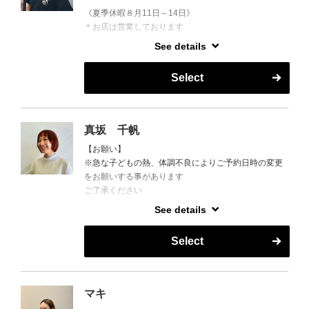
《夏季休暇８月11日～14日》
＊お店は営業しております
See details
【電話のお問合せ】
シャンプー・シェービングの施術中は電話に出られな
Select
い場合がございます。
時間をずらしてお問合せ下さい。
真坂 千帆
【お願い】
※急な子どもの熱、体調不良によりご予約日時の変更
をお願いする事があります
ご了承ください
See details
平日10時～17時
休日９時～17時
Select
よろしくお願いいたします。
☆お客様の悩みや「こうなりたい」という希望に寄り
マキ
添い、少しでも満足して頂けるような技術を提供しま