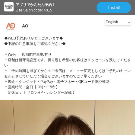
アプリでかんたん予約！
Install
Use Salon code: 4815
AO
◆WEB予約ありがとうございます◆
◆下記の注意事項をご確認ください◆
＊Wi-Fi ・ 店舗前駐車場/有り
＊店舗は留守電設定です。折り返し希望のお客様はメッセージを残してくださ
い
＊ご予約時間を過ぎてからのご来店は、メニュー変更もしくはご予約のキャン
セルとさせていただく場合がございますのでご了承ください
＊現金・クレジット・PayPay・電子マネー・QRコード決済可能
＊営業時間：全日【 9時〜17時 】
定休日：【 サロンHP・カレンダー記載 】