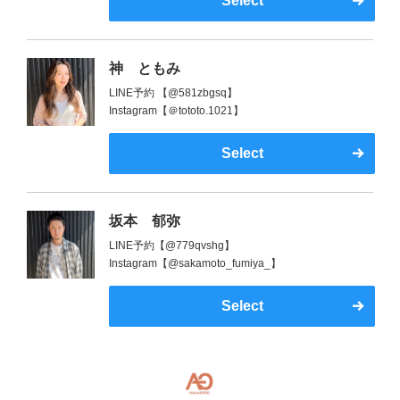
Select
神 ともみ
LINE予約 【@581zbgsq】
Instagram【＠tototo.1021】
Select
坂本 郁弥
LINE予約【@779qvshg】
Instagram【@sakamoto_fumiya_】
Select