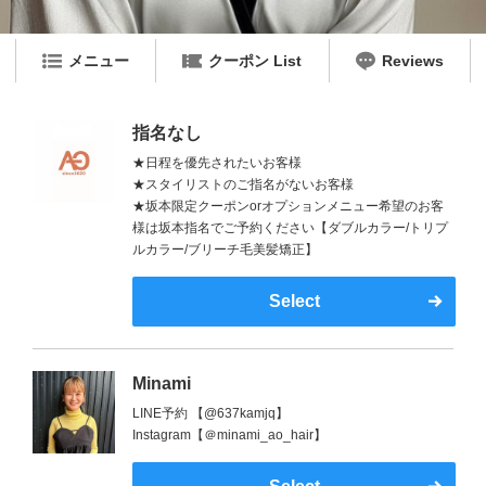
メニュー
クーポン List
Reviews
指名なし
★日程を優先されたいお客様
★スタイリストのご指名がないお客様
★坂本限定クーポンorオプションメニュー希望のお客
様は坂本指名でご予約ください【ダブルカラー/トリプ
ルカラー/ブリーチ毛美髪矯正】
Select
Minami
LINE予約 【@637kamjq】
Instagram【＠minami_ao_hair】