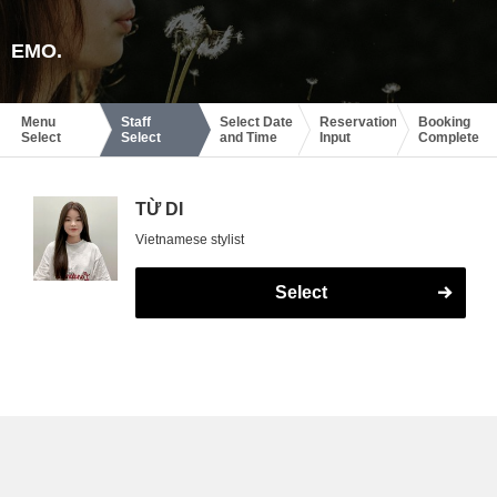
EMO.
Menu
Staff
Select Date
Reservation
Booking
Select
Select
and Time
Input
Complete
TỪ DI
Vietnamese stylist
Select