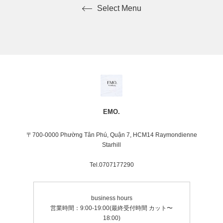
Select Menu
EMO.
〒700-0000 Phường Tân Phú, Quận 7, HCM14 Raymondienne
Starhill
Tel.0707177290
business hours
営業時間：9:00-19:00(最終受付時間 カット〜
18:00)