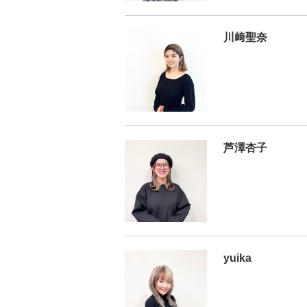
川﨑聖奈
芦澤杏子
yuika