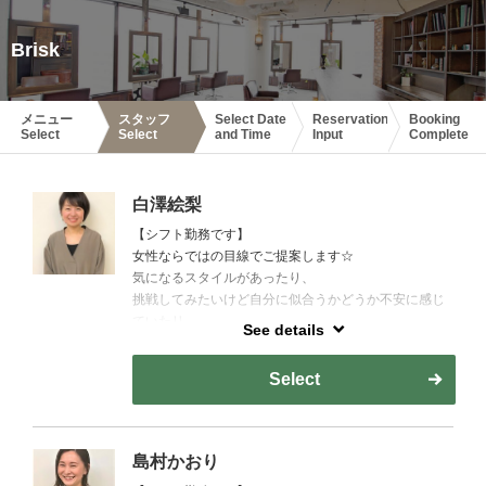
Brisk
メニュー
スタッフ
Select Date
Reservation
Booking
Select
Select
and Time
Input
Complete
白澤絵梨
【シフト勤務です】
女性ならではの目線でご提案します☆
気になるスタイルがあったり、
挑戦してみたいけど自分に似合うかどうか不安に感じ
ていたリ
See details
言い出すのが恥ずかしい…と思うことはないですか？
Select
日々感じるいろんなお悩みをぜひご相談下さい！
お悩みに合わせたヘアスタイルのご提案や
お家でのスタイリング方法など、丁寧にお答えします♪
島村かおり