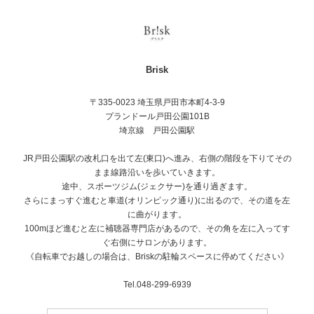
Brisk
〒335-0023 埼玉県戸田市本町4-3-9
プランドール戸田公園101B
埼京線 戸田公園駅
JR戸田公園駅の改札口を出て左(東口)へ進み、右側の階段を下りてその
まま線路沿いを歩いていきます。
途中、スポーツジム(ジェクサー)を通り過ぎます。
さらにまっすぐ進むと車道(オリンピック通り)に出るので、その道を左
に曲がります。
100mほど進むと左に補聴器専門店があるので、その角を左に入ってす
ぐ右側にサロンがあります。
《自転車でお越しの場合は、Briskの駐輪スペースに停めてください》
Tel.048-299-6939