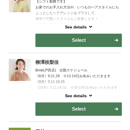
【シフト勤務です】
お家でのお手入れ方法や、いつものヘアスタイルにち
ょっとしたヘアアレンジをプラスして、
簡単で可愛いスタイルをご提案します！
お客様が毎日ウキウキ楽しく、
See details
そしてハッピーに過ごせるように全力でお手伝いしま
す☆
Select
柳澤枝梨佳
Brisk(戸田店) 出勤スケジュール
《8月》9.21.29 ※13.14日お休みいただきます
《9月》5.11.19.25
《10月》3.11.16.31 ※18.19日お休みいただきます
See details
パサつく・広がる…私も髪での悩みがありました。
今ではヘアエステをしてるので自分の髪が好きになり
Select
ました♪
ぜひ、あなたの髪の悩みを改善させてください！
一緒に【自慢の髪】を手に入れちゃいましょう♪