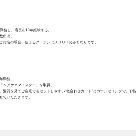
年勤務し、店長を10年経験する。
数出演。
ご指名の場合、使えるクーポンは10％OFFのみとなります。
年勤務。
「ヘアケアマイスター」を取得。
、髪質を見てご自宅でもセットしやすい“似合わせカット”とカウンセリングで、お
せていただきます。