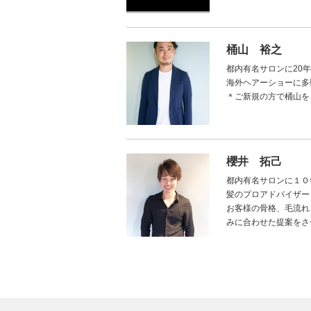
桶山 裕之
都内有名サロンに20
海外ヘアーショーに多
＊ご新規の方で桶山を
櫻井 拓己
都内有名サロンに１０
髪のプロアドバイザー
お客様の骨格、毛流れ
みに合わせた提案をさ