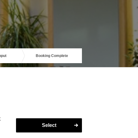
nput
Booking Complete
く
Select