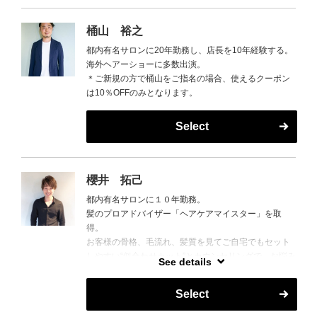
桶山 裕之
都内有名サロンに20年勤務し、店長を10年経験する。
海外ヘアーショーに多数出演。
＊ご新規の方で桶山をご指名の場合、使えるクーポン
は10％OFFのみとなります。
Select
櫻井 拓己
都内有名サロンに１０年勤務。
髪のプロアドバイザー「ヘアケアマイスター」を取
得。
お客様の骨格、毛流れ、髪質を見てご自宅でもセット
しやすい“似合わせカット”とカウンセリングで、お悩み
See details
に合わせた提案をさせていただきます。
Select