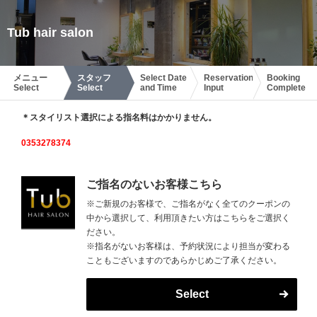
Tub hair salon
メニュー
スタッフ
Select Date
Reservation
Booking
Select
Select
and Time
Input
Complete
＊スタイリスト選択による指名料はかかりません。
0353278374
ご指名のないお客様こちら
※ご新規のお客様で、ご指名がなく全てのクーポンの
中から選択して、利用頂きたい方はこちらをご選択く
ださい。
※指名がないお客様は、予約状況により担当が変わる
こともございますのであらかじめご了承ください。
Select