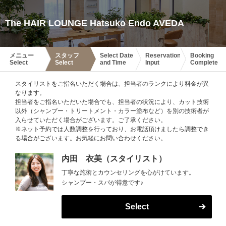
The HAIR LOUNGE Hatsuko Endo AVEDA
メニュー
スタッフ
Select Date
Reservation
Booking
Select
Select
and Time
Input
Complete
スタイリストをご指名いただく場合は、担当者のランクにより料金が異
なります。
担当者をご指名いただいた場合でも、担当者の状況により、カット技術
以外（シャンプー・トリートメント・カラー塗布など）を別の技術者が
入らせていただく場合がございます。ご了承ください。
※ネット予約では人数調整を行っており、お電話頂けましたら調整でき
る場合がございます。お気軽にお問い合わせください。
内田 衣美（スタイリスト）
丁寧な施術とカウンセリングを心がけています。
シャンプー・スパが得意です♪
Select