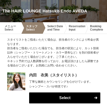
The HAIR LOUNGE Hatsuko Endo AVEDA
メニュー
スタッフ
Select Date
Reservation
Booking
Select
Select
and Time
Input
Complete
スタイリストをご指名いただく場合は、担当者のランクにより料金が異
なります。
担当者をご指名いただいた場合でも、担当者の状況により、カット技術
以外（シャンプー・トリートメント・カラー塗布など）を別の技術者が
入らせていただく場合がございます。ご了承ください。
※ネット予約では人数調整を行っており、お電話頂けましたら調整でき
る場合がございます。お気軽にお問い合わせください。
内田 衣美（スタイリスト）
丁寧な施術とカウンセリングを心がけています。
シャンプー・スパが得意です♪
Select