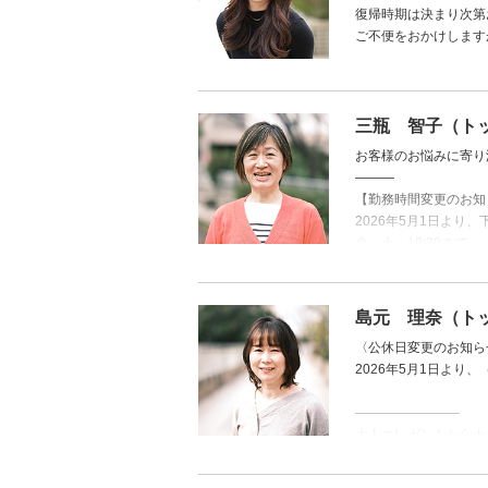
復帰時期は決まり次第
ご不便をおかけします
三瓶 智子（ト
お客様のお悩みに寄り
―――
【勤務時間変更のお知
2026年5月1日よ
金・土：18:30まで
月・水・木：17:00ま
島元 理奈（ト
〈公休日変更のお知ら
2026年5月1日より
――――――――
大人エレガントからカ
アレンジやセット方法