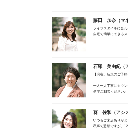
藤田 加奈（マ
ライフスタイルに合わ
自宅で簡単にできるス
石塚 美由紀（
【現在、新規のご予約
一人一人丁寧にカウン
是非ご相談ください♪
葵 佐和（アシ
いつもご来店ありがと
私事で恐縮ですが、1