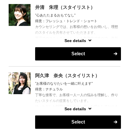
井清 朱理（スタイリスト）
”心あたたまるおもてなし”
得意：フレッシュ・トレンド・ショート
カウンセリングでは、お客様の想いをお伺いし、理想
のスタイルを共有させていただきます、
英語でのコミュニケーションも勉強中ですので、海外
See details
のお客様も大歓迎です。
Select
阿久津 奈央（スタイリスト）
”お客様のなりたいを一緒に叶えます”
得意：ナチュラル
丁寧な接客で、お客様一人一人の悩みを理解し、作り
たいスタイルの提案をしています。
ゆったりした時間を楽しみたい方、お待ちしておりま
See details
す。
Select