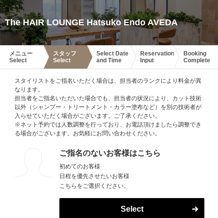
The HAIR LOUNGE Hatsuko Endo AVEDA
メニュー
スタッフ
Select Date
Reservation
Booking
Select
Select
and Time
Input
Complete
スタイリストをご指名いただく場合は、担当者のランクにより料金が異
なります。
担当者をご指名いただいた場合でも、担当者の状況により、カット技術
以外（シャンプー・トリートメント・カラー塗布など）を別の技術者が
入らせていただく場合がございます。ご了承ください。
※ネット予約では人数調整を行っており、お電話頂けましたら調整でき
る場合がございます。お気軽にお問い合わせください。
ご指名のないお客様はこちら
初めてのお客様
日程を優先させたいお客様
こちらをご選択ください。
Select