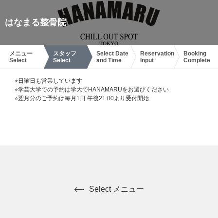
はなまる整骨院
メニュー
スタッフ
Select Date
Reservation
Booking
Select
Select
and Time
Input
Complete
⭐︎日曜日も営業しています
⭐︎学芸大学での予約は学大でHANAMARUをお選びください
⭐︎翌月分のご予約は毎月1日 午後21:00より受付開始
Select メニュー