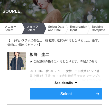
SOUPLE.
メニュー
スタッフ
Select Date
Reservation
Booking
Select
Select
and Time
Input
Complete
【 予約システムの都合上、指名無し選択が不可となりました。是非、
気軽にご指名ください♪ 】
坂野 圭二
★ ご新規様の指名は不可となります。※紹介のみ可
2011 TBG３位 2012 ＮＢＣ女性モード社賞 /ミツイ静
岡 上田美江子賞 2013 美容技術選手権大会 グランプリ
2015 ＤＳノミネート / CHAノミネート 2015 TBG グラ
See details
ンプリ 2016 TBG デザイン賞 2017 TBG３位 /CHAノミ
ネート 2018 NBCサロンスタイルフォト部門準グラン
Select
プリ