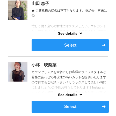
山田 恵子
★ ご新規様の指名は不可となります。※紹介、再来は
◎
忙しく働く全ての女性にオススメしたい、エレガント
なヘアスタイルが得意です。毎朝のスタイリング方法
See details
や、アレンジ方法など、最高のあなたらしさをご提案
します。2人の子持ちで、おしゃべり大好きです。一緒
Select
に楽しい時間を過ごせると嬉しいです。なお、平日の
ご予約は２時までとさせて頂きますので、ご了承くだ
さい。
小林 映梨菜
カウンセリングを大切にしお客様のライフスタイルと
骨格に合わせて再現性の高いカットを提供いたします
ので何でもご相談下さい！リラックスして楽しい時間
にしましょう♪ご予約お待ちしております！Instagram
もスタイル投稿していますので良かったら覗いて見て
See details
もらえると嬉しいです♪【ID:05eri23】
Select