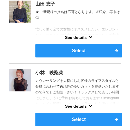
山田 恵子
★ ご新規様の指名は不可となります。※紹介、再来は
◎
忙しく働く全ての女性にオススメしたい、エレガント
なヘアスタイルが得意です。毎朝のスタイリング方法
See details
や、アレンジ方法など、最高のあなたらしさをご提案
します。2人の子持ちで、おしゃべり大好きです。一緒
Select
に楽しい時間を過ごせると嬉しいです。なお、平日の
ご予約は２時までとさせて頂きますので、ご了承くだ
さい。
小林 映梨菜
カウンセリングを大切にしお客様のライフスタイルと
骨格に合わせて再現性の高いカットを提供いたします
ので何でもご相談下さい！リラックスして楽しい時間
にしましょう♪ご予約お待ちしております！Instagram
もスタイル投稿していますので良かったら覗いて見て
See details
もらえると嬉しいです♪【ID:05eri23】
Select