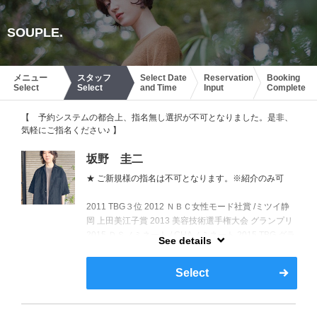
SOUPLE.
メニュー
スタッフ
Select Date
Reservation
Booking
Select
Select
and Time
Input
Complete
【 予約システムの都合上、指名無し選択が不可となりました。是非、
気軽にご指名ください♪ 】
坂野 圭二
★ ご新規様の指名は不可となります。※紹介のみ可
2011 TBG３位 2012 ＮＢＣ女性モード社賞 /ミツイ静
岡 上田美江子賞 2013 美容技術選手権大会 グランプリ
2015 ＤＳノミネート / CHAノミネート 2015 TBG グラ
See details
ンプリ 2016 TBG デザイン賞 2017 TBG３位 /CHAノミ
ネート 2018 NBCサロンスタイルフォト部門準グラン
Select
プリ