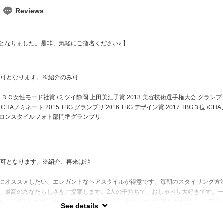
Reviews
となりました。是非、気軽にご指名ください♪ 】
不可となります。※紹介のみ可
012 ＮＢＣ女性モード社賞 /ミツイ静岡 上田美江子賞 2013 美容技術選手権大会 グランプ
 CHAノミネート 2015 TBG グランプリ 2016 TBG デザイン賞 2017 TBG３位 /CHA
BCサロンスタイルフォト部門準グランプリ
不可となります。※紹介、再来は◎
にオススメしたい、エレガントなヘアスタイルが得意です。毎朝のスタイリング方
、最高のあなたらしさをご提案します。2人の子持ちで、おしゃべり大好きです。
せると嬉しいです。なお、平日のご予約は２時までとさせて頂きますので、ご了承
See details