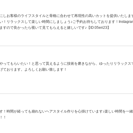
にしお客様のライフスタイルと骨格に合わせて再現性の高いカットを提供いたしま
！リラックスして楽しい時間にしましょう♪ご予約お待ちしております！Instagra
すので良かったら覗いて見てもらえると嬉しいです♪【ID:05eri23】
やってもらいたい！と思って貰えるように技術を磨きながら、ゆったりリラックス
げております。よろしくお願い致します！
す！時間が経っても崩れないヘアスタイル作りを心掛けています♪楽しい時間を一緒
！！