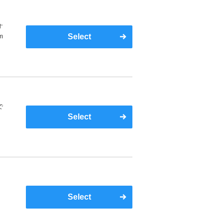
す
Select
m
で
Select
Select