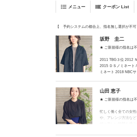
メニュー
クーポン List
【 予約システムの都合上、指名無し選択が不可
坂野 圭二
★ ご新規様の指名は
2011 TBG３位 2
2015 ＤＳノミネート /
ミネート 2018 N
山田 恵子
★ ご新規様の指名は
忙しく働く全ての女性
や、アレンジ方法など
緒に楽しい時間を過ご
ださい。