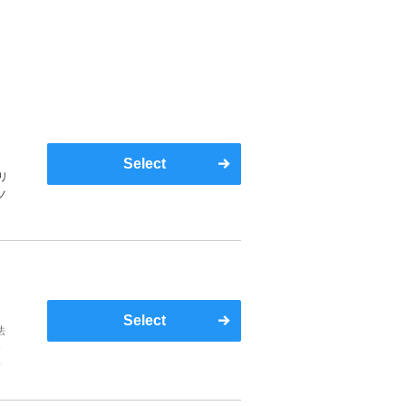
Select
リ
ノ
Select
法
一
く