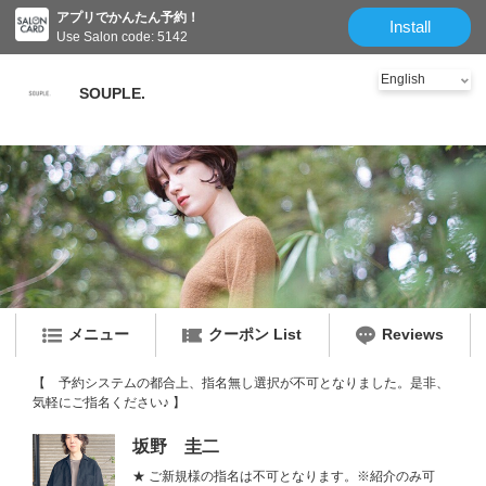
アプリでかんたん予約！
Install
Use Salon code: 5142
SOUPLE.
メニュー
クーポン List
Reviews
【 予約システムの都合上、指名無し選択が不可となりました。是非、
気軽にご指名ください♪ 】
坂野 圭二
★ ご新規様の指名は不可となります。※紹介のみ可