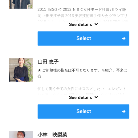
2011 TBG３位 2012 ＮＢＣ女性モード社賞 /ミツイ静
岡 上田美江子賞 2013 美容技術選手権大会 グランプリ
2015 ＤＳノミネート / CHAノミネート 2015 TBG グラ
See details
ンプリ 2016 TBG デザイン賞 2017 TBG３位 /CHAノミ
ネート 2018 NBCサロンスタイルフォト部門準グラン
Select
プリ
山田 恵子
★ ご新規様の指名は不可となります。※紹介、再来は
◎
忙しく働く全ての女性にオススメしたい、エレガント
なヘアスタイルが得意です。毎朝のスタイリング方法
See details
や、アレンジ方法など、最高のあなたらしさをご提案
します。2人の子持ちで、おしゃべり大好きです。一緒
Select
に楽しい時間を過ごせると嬉しいです。なお、平日の
ご予約は２時までとさせて頂きますので、ご了承くだ
さい。
小林 映梨菜