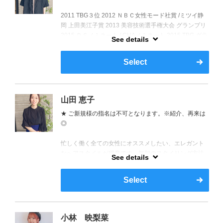
2011 TBG３位 2012 ＮＢＣ女性モード社賞 /ミツイ静
岡 上田美江子賞 2013 美容技術選手権大会 グランプリ
2015 ＤＳノミネート / CHAノミネート 2015 TBG グラ
See details
ンプリ 2016 TBG デザイン賞 2017 TBG３位 /CHAノミ
ネート 2018 NBCサロンスタイルフォト部門準グラン
Select
プリ
山田 恵子
★ ご新規様の指名は不可となります。※紹介、再来は
◎
忙しく働く全ての女性にオススメしたい、エレガント
なヘアスタイルが得意です。毎朝のスタイリング方法
See details
や、アレンジ方法など、最高のあなたらしさをご提案
します。2人の子持ちで、おしゃべり大好きです。一緒
Select
に楽しい時間を過ごせると嬉しいです。なお、平日の
ご予約は２時までとさせて頂きますので、ご了承くだ
さい。
小林 映梨菜