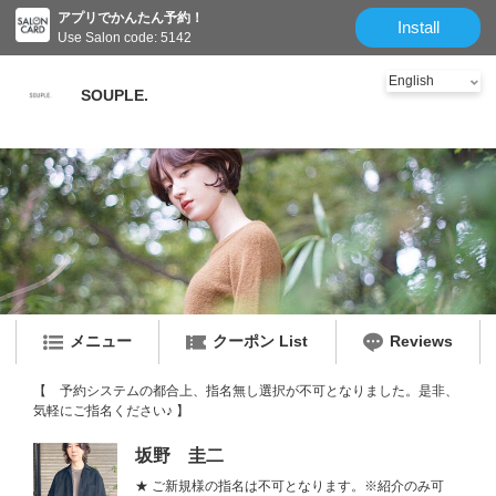
アプリでかんたん予約！
Install
Use Salon code: 5142
SOUPLE.
メニュー
クーポン List
Reviews
【 予約システムの都合上、指名無し選択が不可となりました。是非、
気軽にご指名ください♪ 】
坂野 圭二
★ ご新規様の指名は不可となります。※紹介のみ可