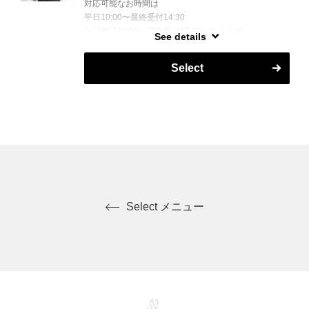
対応可能なお時間は
平日10:00〜最終受付14:30
土日祝日10:00〜最終受付17:30となります。
See details
スキンプローズにご来店くださるお客様がお肌も心も
お身体も健やかになれるよう努めます。
Select
※未成年の方は必ず保護者の同意を得てからご予約く
ださい。
Select メニュー