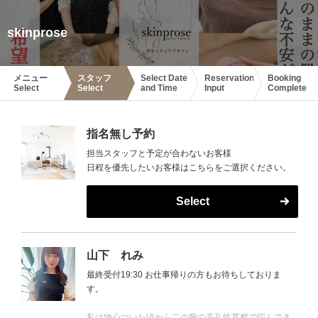
skinprose
メニュー
スタッフ
Select Date
Reservation
Booking
Select
Select
and Time
Input
Complete
指名無し予約
担当スタッフと予定が合わないお客様
日程を優先したいお客様はこちらをご選択ください。
Select
山下 れみ
最終受付19:30 お仕事帰りの方もお待ちしておりま
す。
私は物心ついた頃から二の腕の毛孔性苔癬で悩んでき