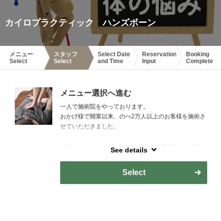
カイロプラクティック ハンズボーン
メニュー
スタッフ
Select Date
Reservation
Booking
Select
Select
and Time
Input
Complete
メニュー選択へ進む
一人で施術院をやっております。
おかげ様で開業以来、のべ2万人以上のお客様を施術さ
せていただきました。
日本カイロプラクティック連合会 優秀A級カイロプラ
See details
クター
日本疼痛リハビリテーション協会 認定セラピス
Select
ト
日本成人病予防協会 一般指導