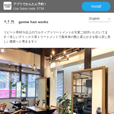
アプリでかんたん予約！
Install
Use Salon code: 5734
germe hair works
リピート率80％以上のウルティアトリートメントが大変ご好評いただいてま
す！珍しいデトックス系トリートメントで髪本来の艶と柔らかさを取り戻し美
しい素髪へと導きます☆