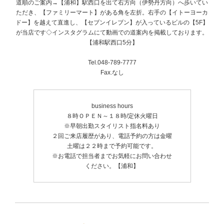
道順のご案内→【浦和】駅西口を出て右方向（伊勢丹方向）へ歩いてい
ただき、【ファミリーマート】がある角を左折。右手の【イトーヨーカ
ドー】を越えて直進し、【セブンイレブン】が入っているビルの【5F】
が当店です◇インスタグラムにて動画での道案内を掲載しております。
【浦和駅西口5分】
Tel.048-789-7777
Fax.なし
business hours
８時ＯＰＥＮ～１８時/定休火曜日
※早朝出勤スタイリスト指名料あり
２回ご来店履歴があり、電話予約の方は金曜
土曜は２２時まで予約可能です。
※お電話で担当者までお気軽にお問い合わせ
ください。【浦和】