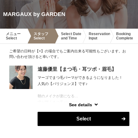
MARGAUX by GARDEN
メニュー
スタッフ
Select Date
Reservation
Booking
Select
Select
and Time
Input
Complete
ご希望の日時が【×】の場合でもご案内出来る可能性もございます。お
問い合わせ頂けると幸いです。
遠藤優里【まつ毛・耳ツボ・眉毛】
マーゴでまつ毛パーマができるようになりました！
人気の【パリジェンヌ】です♪
朝のメイクが楽になる…
瞳が輝くまつ毛パーマ☆
See details
遠藤が丁寧に施術させていただきます！
Select