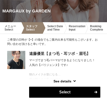
MARGAUX by GARDEN
メニュー
スタッフ
Select Date
Reservation
Booking
Select
Select
and Time
Input
Complete
ご希望の日時が【×】の場合でもご案内出来る可能性もございます。お
問い合わせ頂けると幸いです。
遠藤優里【まつ毛・耳ツボ・眉毛】
マーゴでまつ毛パーマができるようになりました！
人気の【パリジェンヌ】です♪
朝のメイクが楽になる…
瞳が輝くまつ毛パーマ☆
See details
遠藤が丁寧に施術させていただきます！
Select