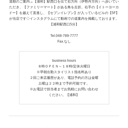
道順のご案内→【浦和】駅西口を出て右方向（伊勢丹方向）へ歩いてい
ただき、【ファミリーマート】がある角を左折。右手の【イトーヨーカ
ドー】を越えて直進し、【セブンイレブン】が入っているビルの【5F】
が当店です◇インスタグラムにて動画での道案内を掲載しております。
【浦和駅西口5分】
Tel.048-789-7777
Fax.なし
business hours
８時ＯＰＥＮ～１８時/定休火曜日
※早朝出勤スタイリスト指名料あり
２回ご来店履歴があり、電話予約の方は金曜
土曜は２２時まで予約可能です。
※お電話で担当者までお気軽にお問い合わせ
ください。【浦和】