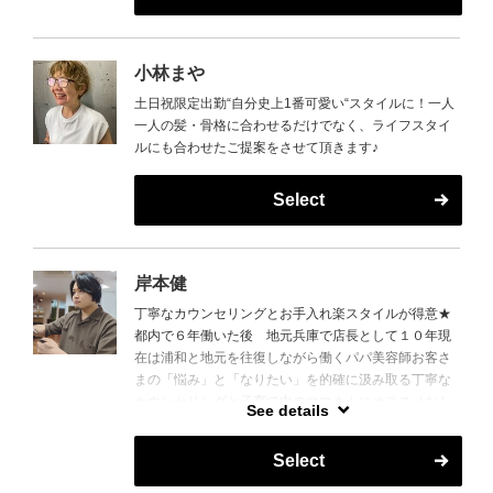
小林まや
土日祝限定出勤“自分史上1番可愛い“スタイルに！一人
一人の髪・骨格に合わせるだけでなく、ライフスタイ
ルにも合わせたご提案をさせて頂きます♪
Select
岸本健
丁寧なカウンセリングとお手入れ楽スタイルが得意★
都内で６年働いた後 地元兵庫で店長として１０年現
在は浦和と地元を往復しながら働くパパ美容師お客さ
まの「悩み」と「なりたい」を的確に汲み取る丁寧な
カウンセリングと子育て中のママさんにオススメなシ
See details
ョート・ボブが大得意♪朝の準備が楽になる「まっすぐ
過ぎないストレート」試してみませんか？？
Select