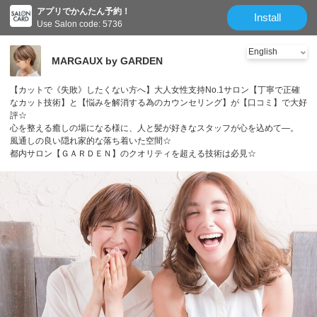
アプリでかんたん予約！
Install
Use Salon code: 5736
MARGAUX by GARDEN
【カットで《失敗》したくない方へ】大人女性支持No.1サロン【丁寧で正確
なカット技術】と【悩みを解消する為のカウンセリング】が【口コミ】で大好
評☆
心を整える癒しの場になる様に、人と髪が好きなスタッフが心を込めて―。
風通しの良い隠れ家的な落ち着いた空間☆
都内サロン【ＧＡＲＤＥＮ】のクオリティを超える技術は必見☆