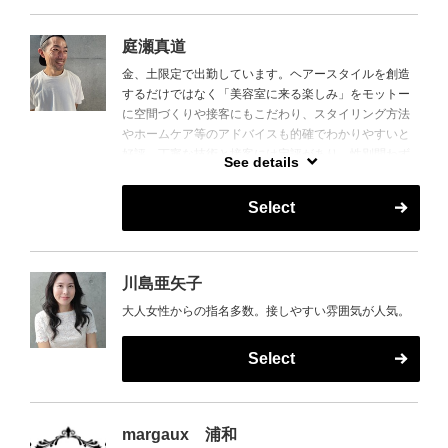
庭瀬真道
金、土限定で出勤しています。ヘアースタイルを創造
するだけではなく「美容室に来る楽しみ」をモットー
に空間づくりや接客にもこだわり、スタイリング方法
やホームケア等のアドバイスも的確でわかりやすいと
好評。丁寧な技術と接客には定評があり、性別問わず
See details
幅広く支持されています。【浦和】
Select
川島亜矢子
大人女性からの指名多数。接しやすい雰囲気が人気。
Select
margaux 浦和