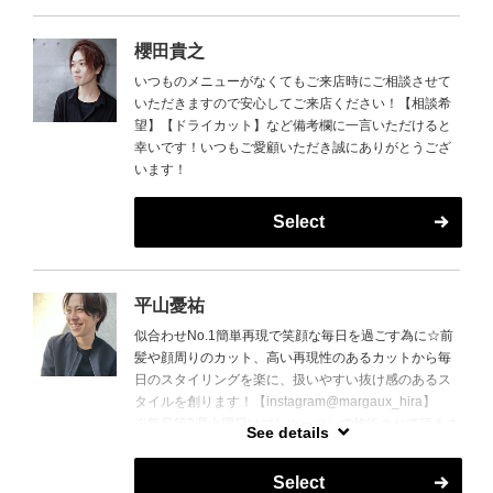
櫻田貴之
いつものメニューがなくてもご来店時にご相談させて
いただきますので安心してご来店ください！【相談希
望】【ドライカット】など備考欄に一言いただけると
幸いです！いつもご愛顧いただき誠にありがとうござ
います！
Select
平山憂祐
似合わせNo.1簡単再現で笑顔な毎日を過ごす為に☆前
髪や顔周りのカット、高い再現性のあるカットから毎
日のスタイリングを楽に、扱いやすい抜け感のあるス
タイルを創ります！【instagram@margaux_hira】
※毎月第3週火曜日はマンツーマンで施術させて頂きま
See details
すのでぜひご相談ください。
Select