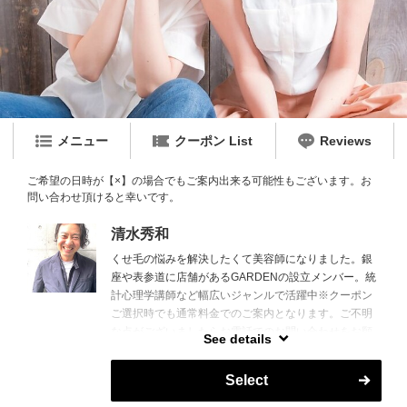
メニュー
クーポン List
Reviews
ご希望の日時が【×】の場合でもご案内出来る可能性もございます。お
問い合わせ頂けると幸いです。
清水秀和
くせ毛の悩みを解決したくて美容師になりました。銀
座や表参道に店舗があるGARDENの設立メンバー。統
計心理学講師など幅広いジャンルで活躍中※クーポン
ご選択時でも通常料金でのご案内となります。ご不明
な点がございましたらお電話でのお問い合わせをお願
See details
い致します。※指名料￥5,200【浦和】
Select