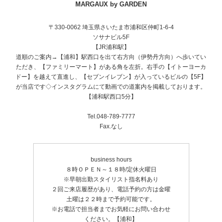
MARGAUX by GARDEN
〒330-0062 埼玉県さいたま市浦和区仲町1-6-4
ソサナビル5F
【JR浦和駅】
道順のご案内→【浦和】駅西口を出て右方向（伊勢丹方向）へ歩いてい
ただき、【ファミリーマート】がある角を左折。右手の【イトーヨーカ
ドー】を越えて直進し、【セブンイレブン】が入っているビルの【5F】
が当店です◇インスタグラムにて動画での道案内を掲載しております。
【浦和駅西口5分】
Tel.048-789-7777
Fax.なし
business hours
８時ＯＰＥＮ～１８時/定休火曜日
※早朝出勤スタイリスト指名料あり
２回ご来店履歴があり、電話予約の方は金曜
土曜は２２時まで予約可能です。
※お電話で担当者までお気軽にお問い合わせ
ください。【浦和】