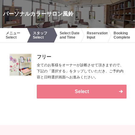
パーソナルカラーサロン風鈴
メニュー
スタッフ
Select Date
Reservation
Booking
Select
Select
and Time
Input
Complete
フリー
全てのお客様をオーナーが診断させて頂きますので、
下記の「選択する」をタップしていただき、ご予約内
容と日時選択画面へお進みください。
Select