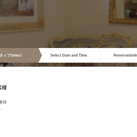
タッフ
Select
Select Date and Time
Reservation
I
客様
客様
。