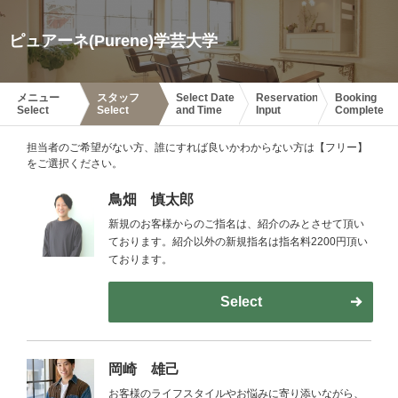
ピュアーネ(Purene)学芸大学
メニュー
スタッフ
Select Date
Reservation
Booking
Select
Select
and Time
Input
Complete
担当者のご希望がない方、誰にすれば良いかわからない方は【フリー】
をご選択ください。
鳥畑 慎太郎
新規のお客様からのご指名は、紹介のみとさせて頂い
ております。紹介以外の新規指名は指名料2200円頂い
ております。
Select
岡崎 雄己
お客様のライフスタイルやお悩みに寄り添いながら、