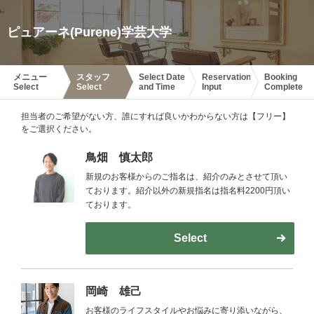
ピュアーネ(Purene)学芸大学
メニュー
スタッフ
Select Date
Reservation
Booking
Select
Select
and Time
Input
Complete
担当者のご希望がない方、誰にすれば良いかわからない方は【フリー】
をご選択ください。
鳥畑 慎太郎
新規のお客様からのご指名は、紹介のみとさせて頂い
ております。紹介以外の新規指名は指名料2200円頂い
ております。
Select
岡崎 雄己
お客様のライフスタイルやお悩みに寄り添いながら、