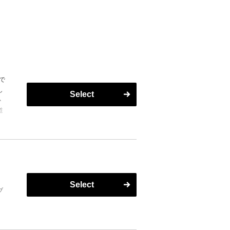
で
し
Select
心
道
ヘ
ひ
。
Select
ブ