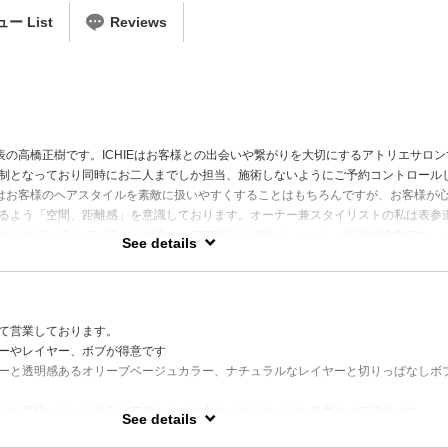
ー List
Reviews
代表の高橋正樹です。ICHIEはお客様との出会いや繋がりを大切にするアトリエサロン
制となっており同時にお二人までしか担当、施術しないようにご予約コントロール
Eではお客様のヘアスタイルを素敵に扱いやすくすることはもちろんですが、お客様が
るよう「空間、距離感」を意識しております。オーナー兼スタイリストの私は表参
がありナチュラルでバランスが良いヘアデザイン(特にショート、ボブ)が得意です。
See details
アにも力を入れており、髪質やコンディションに合わせたケアをご提案します。ぜ
ロンの空気感を感じていただけたらと思っております。ご予約お待ちしております
て営業しております。
ーやレイヤー、ボブが得意です
ーと透明感あるオリーブベージュカラー、ナチュラルなレイヤーと切りっぱなしボ
とお客様一人一人のライフスタイルに合わせたスタイルを提案させて頂きます。
See details
ぱなしボブ/透明感カラー/イルミナカラー/白髪ぼかし/ブリーチなしカラー]