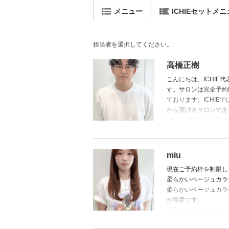
メニュー
ICHIEセットメニュ
担当者を選択してください。
高橋正樹
こんにちは、ICHIE
す。サロンは完全予約
ております。ICHI
から寛げるサロンであ
で約30年のキャリア
アケア、エイジングケ
一度ご来店いただきサ
miu
現在ご予約枠を制限し
柔らかいベージュカラ
柔らかいベージュカラ
が得意です。
丁寧なカウンセリング
[ショートボブ/切りっ