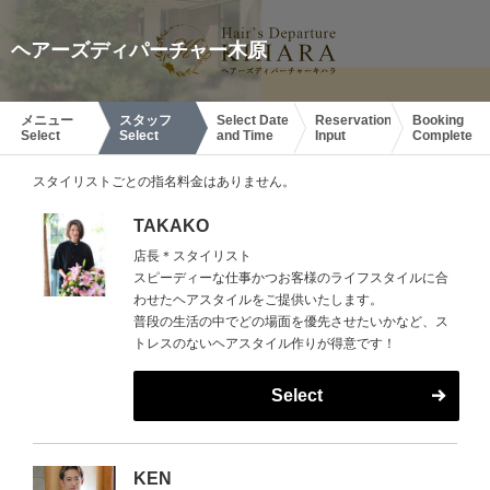
ヘアーズディパーチャー木原
メニュー
スタッフ
Select Date
Reservation
Booking
Select
Select
and Time
Input
Complete
スタイリストごとの指名料金はありません。
TAKAKO
店長＊スタイリスト
スピーディーな仕事かつお客様のライフスタイルに合
わせたヘアスタイルをご提供いたします。
普段の生活の中でどの場面を優先させたいかなど、ス
トレスのないヘアスタイル作りが得意です！
Select
KEN