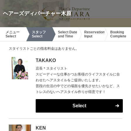
ヘアーズディパーチャー木原
メニュー
スタッフ
Select Date
Reservation
Booking
Select
Select
and Time
Input
Complete
スタイリストごとの指名料金はありません。
TAKAKO
店長＊スタイリスト
スピーディーな仕事かつお客様のライフスタイルに合
わせたヘアスタイルをご提供いたします。
普段の生活の中でどの場面を優先させたいかなど、ス
トレスのないヘアスタイル作りが得意です！
Select
KEN