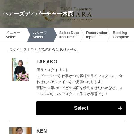
ヘアーズディパーチャー木原
メニュー
スタッフ
Select Date
Reservation
Booking
Select
Select
and Time
Input
Complete
スタイリストごとの指名料金はありません。
TAKAKO
店長＊スタイリスト
スピーディーな仕事かつお客様のライフスタイルに合
わせたヘアスタイルをご提供いたします。
普段の生活の中でどの場面を優先させたいかなど、ス
トレスのないヘアスタイル作りが得意です！
Select
KEN