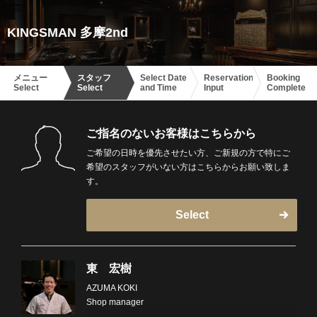
KINGSMAN 多摩2nd
メニュー
スタッフ
Select Date
Reservation
Booking
Select
Select
and Time
Input
Complete
ご指名のないお客様はこちらから
ご希望の日時を優先させたい方、ご新規の方で特にご
希望のスタッフがいない方はこちらからお願い致しま
す。
Select
東 宏樹
AZUMA KOKI
Shop manager