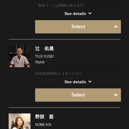
「似合う」には理由があります。
See details
流行だから。
人気だから。
Select
それだけでは本当に似合う髪型にはなりません。
骨格、髪質、ライフスタイル、仕事、ファッション。
辻 佑晟
一人ひとり違うからこそ、丁寧なカウンセリングを大
TUJI YUSEI
切にし、“あなたに一番似合うスタイル” を一緒に見つ
Stylist
けます。
20代支持率No.1 スタイリスト。
フェードやバーバースタイルはもちろん、王道のマッ
バーバースタイルの定番・フェードカットやスキンフ
シュやビジネススタイルまで幅広く対応。
See details
ェードはもちろん、流行のツイストスパイラルパーマ
再現性が高く、ご自宅でも扱いやすいスタイルをご提
や緩めのパーマなど、トレンドを押さえたスタイルが
案します。
Select
得意。さらに、落ち着いた大人なメンズスタイルにも
対応し、仕事ではマフィア映画に影響を受けたスーツ
技術だけでなく、
の着こなしを意識したコーディネートを提案します。
スタイル一つひとつに、シンプルかつ洗練された美学
「またお願いしたい。」
野部 葵
を追求しています。お客様にぴったりの理想のスタイ
NOBE AOI
ルをご提案いたします。
そう思っていただける時間を大切にしています。