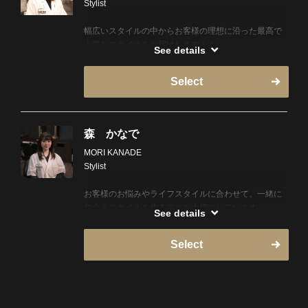
Stylist
あなた史上、一番しっくりくる髪型を。
幅広いスタイルの中からお客様の理想に沿った最高で
上質なスタイルをお届けします！！
See details
女性BARBERですが、フェードスタイルからかっちり
したクラシカルなスタイルでも！
Select
気楽に来て、気楽にキマれる。
是非私にお任せ下さい！！！！！
森 かなで
MORI KANADE
Stylist
お客様のお悩みやライフスタイルに合わせて、一緒に
似合うスタイルを作ることを大切にしています。
See details
刈り上げスタイルが好きで、切りたてだけでなく伸び
てきても扱いやすいカットを心がけています。
Select
「朝のセットを楽にしたい」「似合う髪型がわからな
い」そんな方はぜひご相談ください。
理美容室が少し苦手な方でも、リラックスして過ごせ
る時間を大切にしています